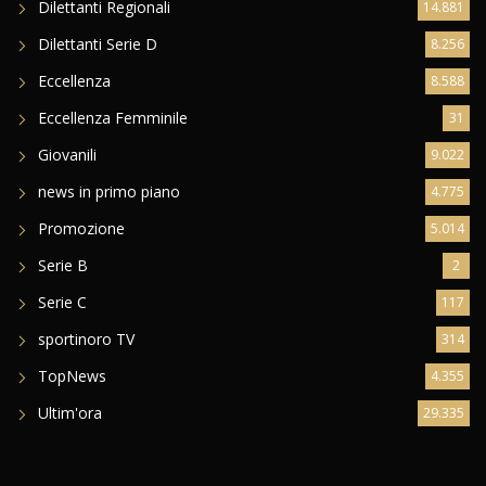
Dilettanti Regionali
14.881
Dilettanti Serie D
8.256
Eccellenza
8.588
Eccellenza Femminile
31
Giovanili
9.022
news in primo piano
4.775
Promozione
5.014
Serie B
2
Serie C
117
sportinoro TV
314
TopNews
4.355
Ultim'ora
29.335