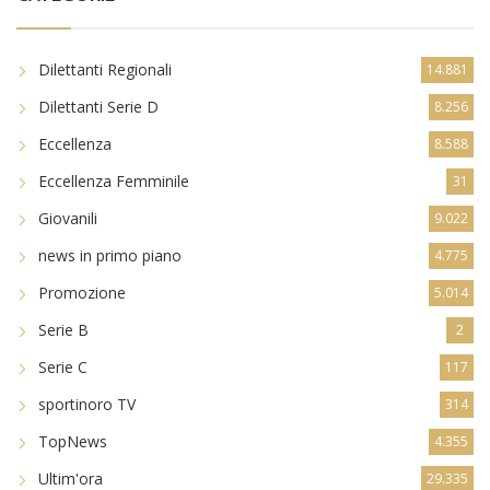
Dilettanti Regionali
14.881
Dilettanti Serie D
8.256
Eccellenza
8.588
Eccellenza Femminile
31
Giovanili
9.022
news in primo piano
4.775
Promozione
5.014
Serie B
2
Serie C
117
sportinoro TV
314
TopNews
4.355
Ultim'ora
29.335