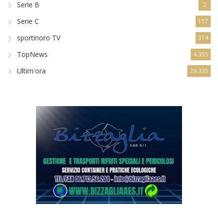
Serie B
2
Serie C
117
sportinoro TV
314
TopNews
4.355
Ultim'ora
29.335