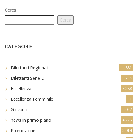
Cerca
Cerca
CATEGORIE
Dilettanti Regionali
14.881
Dilettanti Serie D
8.256
Eccellenza
8.588
Eccellenza Femminile
31
Giovanili
9.022
news in primo piano
4.775
Promozione
5.014