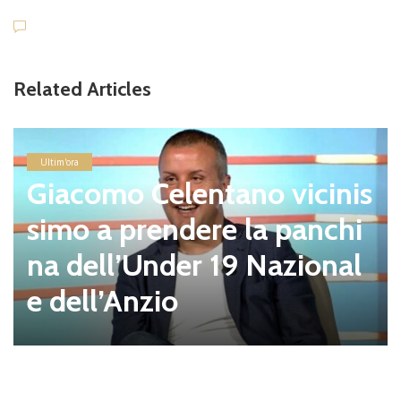
Related Articles
Ultim'ora
Giacomo Celentano vicinis
simo a prendere la panchi
na dell’Under 19 Nazional
e dell’Anzio