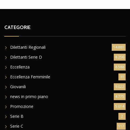
CATEGORIE
Dilettanti Regionali
14.881
Dilettanti Serie D
8.256
Eccellenza
8.588
Eccellenza Femminile
31
Giovanili
9.022
news in primo piano
4.775
Promozione
5.014
Serie B
2
Serie C
117