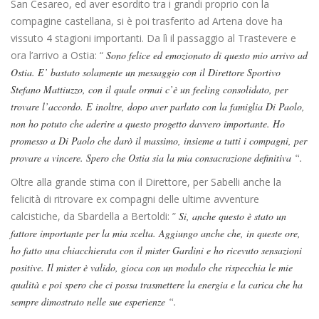
San Cesareo, ed aver esordito tra i grandi proprio con la
compagine castellana, si è poi trasferito ad Artena dove ha
vissuto 4 stagioni importanti. Da lì il passaggio al Trastevere e
ora l’arrivo a Ostia: “
Sono felice ed emozionato di questo mio arrivo ad
Ostia. E’ bastato solamente un messaggio con il Direttore Sportivo
Stefano Mattiuzzo, con il quale ormai c’è un feeling consolidato, per
trovare l’accordo. E inoltre, dopo aver parlato con la famiglia Di Paolo,
non ho potuto che aderire a questo progetto davvero importante. Ho
promesso a Di Paolo che darò il massimo, insieme a tutti i compagni, per
provare a vincere. Spero che Ostia sia la mia consacrazione definitiva “.
Oltre alla grande stima con il Direttore, per Sabelli anche la
felicità di ritrovare ex compagni delle ultime avventure
calcistiche, da Sbardella a Bertoldi: ”
Si, anche questo è stato un
fattore importante per la mia scelta. Aggiungo anche che, in queste ore,
ho fatto una chiacchierata con il mister Gardini e ho ricevuto sensazioni
positive. Il mister è valido, gioca con un modulo che rispecchia le mie
qualità e poi spero che ci possa trasmettere la energia e la carica che ha
sempre dimostrato nelle sue esperienze “.