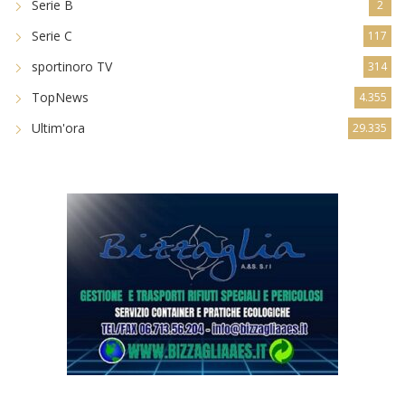
Serie B
2
Serie C
117
sportinoro TV
314
TopNews
4.355
Ultim'ora
29.335