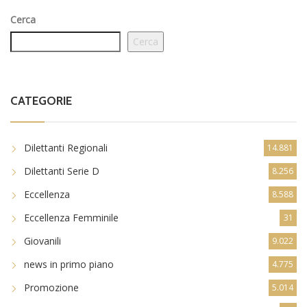
Cerca
Cerca
CATEGORIE
Dilettanti Regionali
14.881
Dilettanti Serie D
8.256
Eccellenza
8.588
Eccellenza Femminile
31
Giovanili
9.022
news in primo piano
4.775
Promozione
5.014