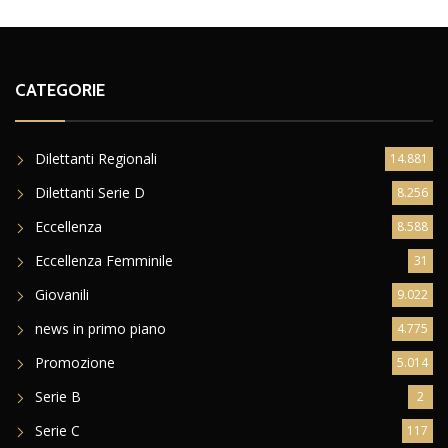
CATEGORIE
Dilettanti Regionali
14.881
Dilettanti Serie D
8.256
Eccellenza
8.588
Eccellenza Femminile
31
Giovanili
9.022
news in primo piano
4.775
Promozione
5.014
Serie B
2
Serie C
117