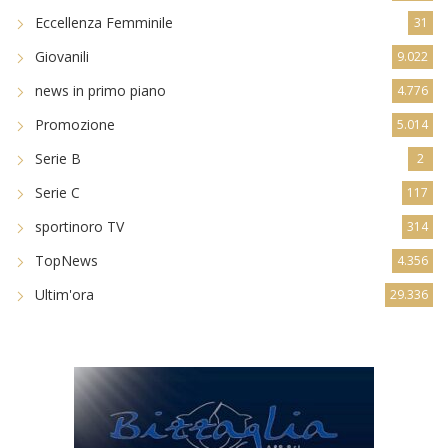
Eccellenza Femminile
31
Giovanili
9.022
news in primo piano
4.776
Promozione
5.014
Serie B
2
Serie C
117
sportinoro TV
314
TopNews
4.356
Ultim'ora
29.336