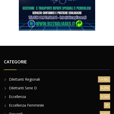
CATEGORIE
Dilettanti Regionali
14.882
Dilettanti Serie D
8.256
Eccellenza
8.589
Eccellenza Femminile
31
Giovanili
9.022