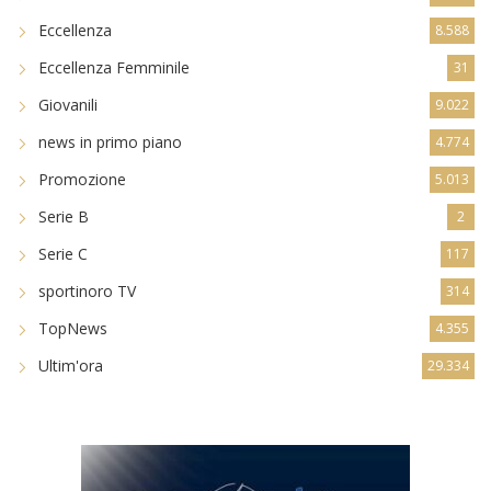
Eccellenza
8.588
Eccellenza Femminile
31
Giovanili
9.022
news in primo piano
4.774
Promozione
5.013
Serie B
2
Serie C
117
sportinoro TV
314
TopNews
4.355
Ultim'ora
29.334