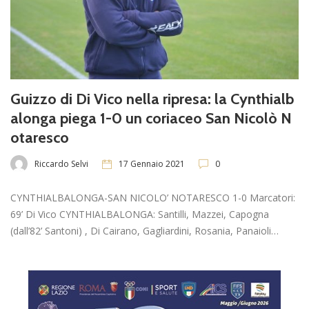
Guizzo di Di Vico nella ripresa: la Cynthialb
alonga piega 1-0 un coriaceo San Nicolò N
otaresco
Riccardo Selvi
17 Gennaio 2021
0
CYNTHIALBALONGA-SAN NICOLO’ NOTARESCO 1-0 Marcatori:
69’ Di Vico CYNTHIALBALONGA: Santilli, Mazzei, Capogna
(dall’82’ Santoni) , Di Cairano, Gagliardini, Rosania, Panaioli…