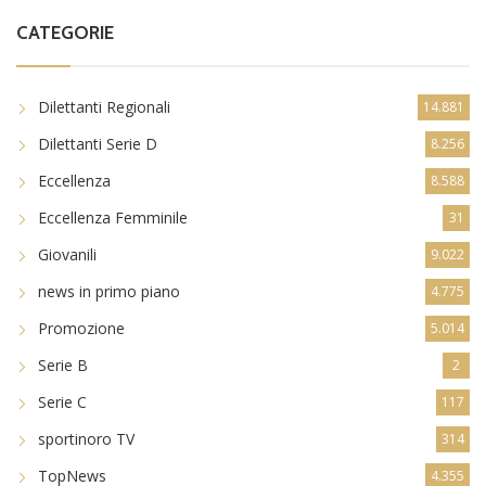
CATEGORIE
Dilettanti Regionali
14.881
Dilettanti Serie D
8.256
Eccellenza
8.588
Eccellenza Femminile
31
Giovanili
9.022
news in primo piano
4.775
Promozione
5.014
Serie B
2
Serie C
117
sportinoro TV
314
TopNews
4.355