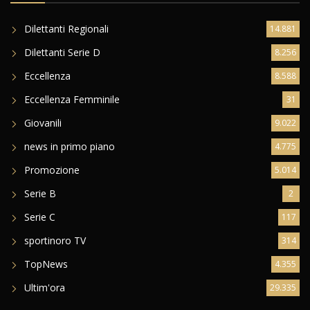
Dilettanti Regionali
14.881
Dilettanti Serie D
8.256
Eccellenza
8.588
Eccellenza Femminile
31
Giovanili
9.022
news in primo piano
4.775
Promozione
5.014
Serie B
2
Serie C
117
sportinoro TV
314
TopNews
4.355
Ultim'ora
29.335