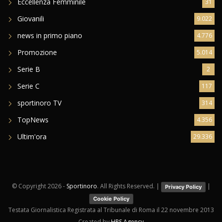
Eccellenza Femminile
31
Giovanili
9.022
news in primo piano
4.776
Promozione
5.014
Serie B
2
Serie C
117
sportinoro TV
314
TopNews
4.356
Ultim'ora
29.336
© Copyright
2026 -
Sportinoro
. All Rights Reserved. |
|
Privacy Policy
Cookie Policy
Testata Giornalistica Registrata al Tribunale di Roma il 22 novembre 2013
Created by
HRS Agency