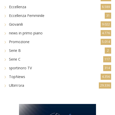
Eccellenza
8.589
Eccellenza Femminile
31
Giovanili
9.022
news in primo piano
4.776
Promozione
5.014
Serie B
2
Serie C
117
sportinoro TV
314
TopNews
4.356
Ultim'ora
29.336