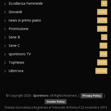
Eccellenza Femminile
31
Giovanili
9.022
news in primo piano
4.776
Promozione
5.014
Serie B
2
Serie C
117
sportinoro TV
314
TopNews
4.356
Ultim'ora
29.336
© Copyright
2026 -
Sportinoro
. All Rights Reserved. |
|
Privacy Policy
Cookie Policy
Testata Giornalistica Registrata al Tribunale di Roma il 22 novembre 2013