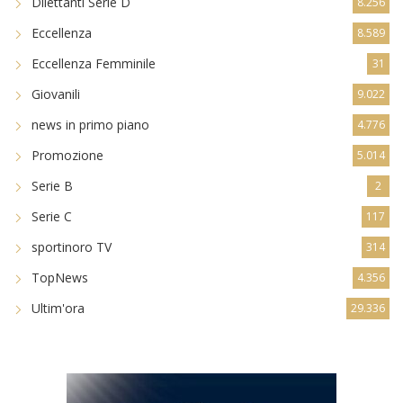
Dilettanti Serie D
8.256
Eccellenza
8.589
Eccellenza Femminile
31
Giovanili
9.022
news in primo piano
4.776
Promozione
5.014
Serie B
2
Serie C
117
sportinoro TV
314
TopNews
4.356
Ultim'ora
29.336