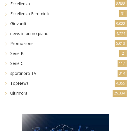
Eccellenza
8.588
Eccellenza Femminile
31
Giovanili
9.022
news in primo piano
4.774
Promozione
5.013
Serie B
2
Serie C
117
sportinoro TV
314
TopNews
4.355
Ultim'ora
29.334