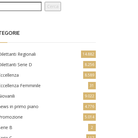
Cerca
TEGORIE
Dilettanti Regionali
14.882
Dilettanti Serie D
8.256
Eccellenza
8.589
Eccellenza Femminile
31
Giovanili
9.022
news in primo piano
4.776
Promozione
5.014
Serie B
2
Serie C
117