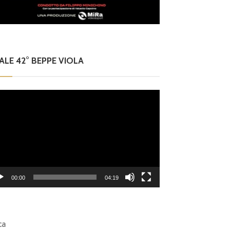
NALE 42° BEPPE VIOLA
eo
er
00:00
04:19
ca