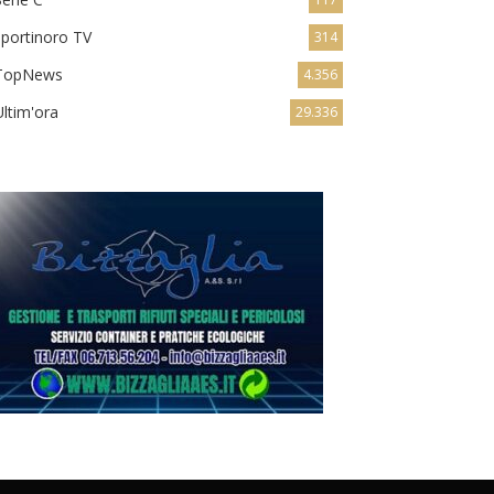
sportinoro TV
314
TopNews
4.356
Ultim'ora
29.336