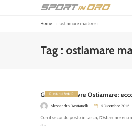
Home
ostiamare martorelli
Tag : ostiamare mar
Grandi manovre Ostiamare: ecco 
Dilettanti Serie D
Alessandro Bastianelli
6 Dicembre 2016
Con il secondo posto in tasca, l’Ostiamare entra
a…