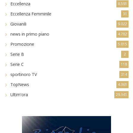
Eccellenza
8.591
Eccellenza Femminile
31
Giovanili
9.022
news in primo piano
4.782
Promozione
5.015
Serie B
2
Serie C
118
sportinoro TV
314
TopNews
4.361
Ultim'ora
29.341