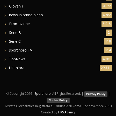
Giovanili
9.022
news in primo piano
4.782
Promozione
5.015
Serie B
2
Serie C
118
sportinoro TV
314
TopNews
4.361
Ultim'ora
29.341
© Copyright
2026 -
Sportinoro
. All Rights Reserved. |
|
Privacy Policy
Cookie Policy
Testata Giornalistica Registrata al Tribunale di Roma il 22 novembre 2013
Created by
HRS Agency