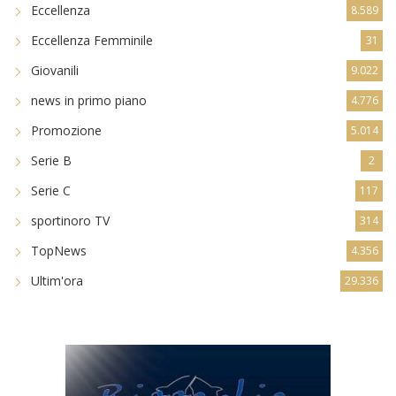
Eccellenza
8.589
Eccellenza Femminile
31
Giovanili
9.022
news in primo piano
4.776
Promozione
5.014
Serie B
2
Serie C
117
sportinoro TV
314
TopNews
4.356
Ultim'ora
29.336