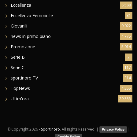
Eccellenza
8.588
Eccellenza Femminile
31
Giovanili
9.022
news in primo piano
4.775
Promozione
5.014
Serie B
2
Serie C
117
sportinoro TV
314
TopNews
4.355
Ultim'ora
29.335
© Copyright
2026 -
Sportinoro
. All Rights Reserved. |
|
Privacy Policy
Cookie Policy