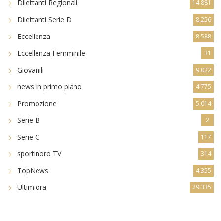
Dilettanti Regionali
14.881
Dilettanti Serie D
8.256
Eccellenza
8.588
Eccellenza Femminile
31
Giovanili
9.022
news in primo piano
4.775
Promozione
5.014
Serie B
2
Serie C
117
sportinoro TV
314
TopNews
4.355
Ultim'ora
29.335