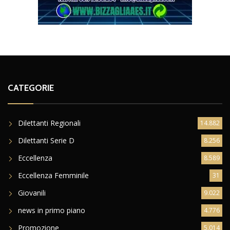
CATEGORIE
Dilettanti Regionali
14.882
Dilettanti Serie D
8.256
Eccellenza
8.589
Eccellenza Femminile
31
Giovanili
9.022
news in primo piano
4.776
Promozione
5.014