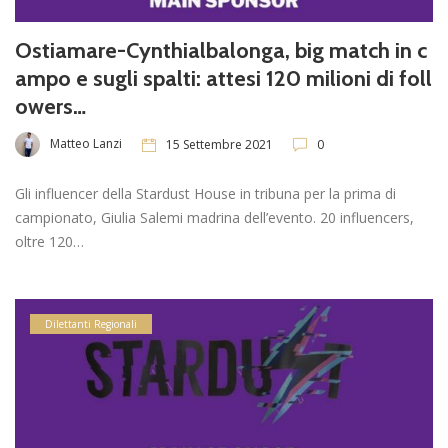
Ostiamare-Cynthialbalonga, big match in c
ampo e sugli spalti: attesi 120 milioni di foll
owers…
Matteo Lanzi
15 Settembre 2021
0
Gli influencer della Stardust House in tribuna per la prima di
campionato, Giulia Salemi madrina dell’evento. 20 influencers,
oltre 120…
Dilettanti Regionali