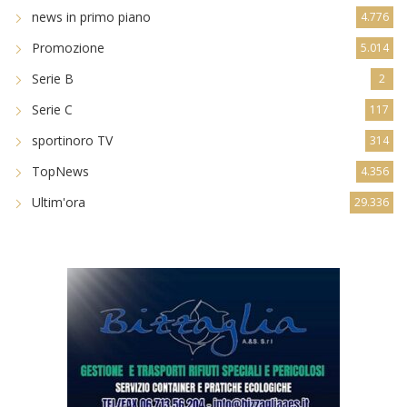
news in primo piano
4.776
Promozione
5.014
Serie B
2
Serie C
117
sportinoro TV
314
TopNews
4.356
Ultim'ora
29.336