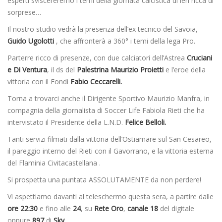
esperti sviscereremo i temi della giornata calcistica di ieri ricca di
sorprese…
Il nostro studio vedrà la presenza dell’ex tecnico del Savoia,
Guido Ugolotti
, che affronterà a 360° i temi della lega Pro.
Parterre ricco di presenze, con due calciatori dell’Astrea
Cruciani
e Di Ventura
, il ds del
Palestrina Maurizio Proietti
e l’eroe della
vittoria con il Fondi
Fabio Ceccarelli.
Torna a trovarci anche il Dirigente Sportivo Maurizio Manfra, in
compagnia della giornalista di Soccer Life Fabiola Rieti che ha
intervistato il Presidente della L.N.D.
Felice Belloli.
Tanti servizi filmati dalla vittoria dell’Ostiamare sul San Cesareo,
il pareggio interno del Rieti con il Gavorrano, e la vittoria esterna
del Flaminia Civitacastellana .
Si prospetta una puntata ASSOLUTAMENTE da non perdere!
Vi aspettiamo davanti al teleschermo questa sera, a partire dalle
ore 22:30
e fino alle
24
, su
Rete Oro
,
canale 18
del digitale
oppure
897
di
Sky
.