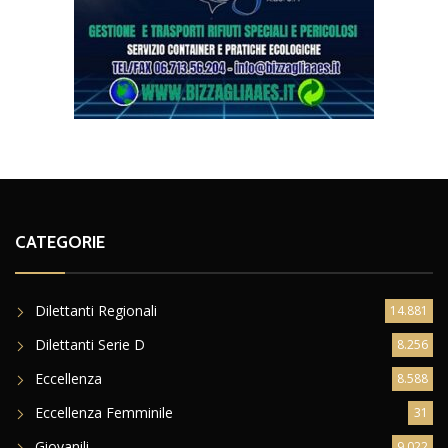
CATEGORIE
Dilettanti Regionali
14.881
Dilettanti Serie D
8.256
Eccellenza
8.588
Eccellenza Femminile
31
Giovanili
9.022