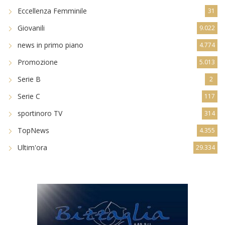
Eccellenza Femminile
31
Giovanili
9.022
news in primo piano
4.774
Promozione
5.013
Serie B
2
Serie C
117
sportinoro TV
314
TopNews
4.355
Ultim'ora
29.334