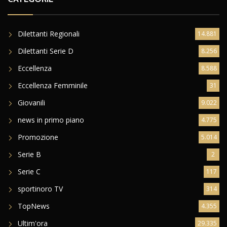
Dilettanti Regionali
14.881
Dilettanti Serie D
8.256
Eccellenza
8.588
Eccellenza Femminile
31
Giovanili
9.022
news in primo piano
4.775
Promozione
5.014
Serie B
2
Serie C
117
sportinoro TV
314
TopNews
4.355
Ultim'ora
29.335