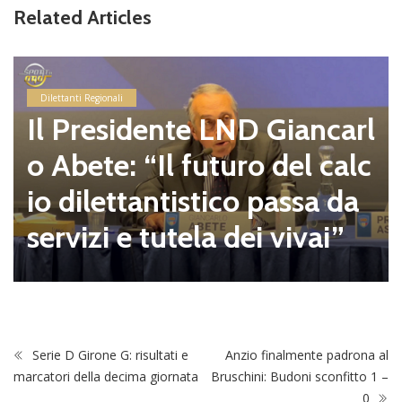
Related Articles
Dilettanti Serie D
Coppa Italia Serie D, gli ab
binamenti dei preliminari
e del primo turno in progr
amma il 23 e il 30 agosto
alle 16.00
Serie D Girone G: risultati e
Anzio finalmente padrona al
marcatori della decima giornata
Bruschini: Budoni sconfitto 1 –
0