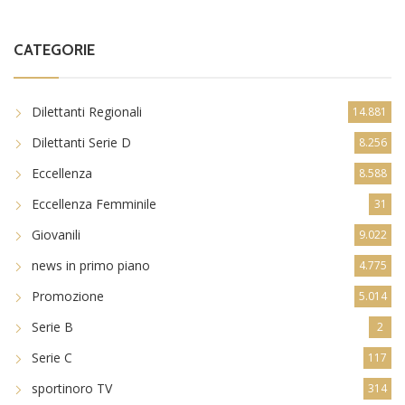
CATEGORIE
Dilettanti Regionali
14.881
Dilettanti Serie D
8.256
Eccellenza
8.588
Eccellenza Femminile
31
Giovanili
9.022
news in primo piano
4.775
Promozione
5.014
Serie B
2
Serie C
117
sportinoro TV
314