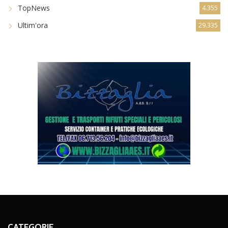
TopNews
4.355
Ultim'ora
29.335
CATEGORIE