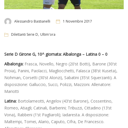
Alessandro Bastianelli
1 Novembre 2017
,
Dilettanti Serie D
Ultim'ora
Serie D Girone G, 10^ giornata: Albalonga – Latina 0 – 0
Albalonga:
Frasca, Novello, Negro (20’st Botti), Barone (30’st
Proia), Panini, Paolacci, Magliocchetti, Falasca (38’st Kuseta),
Nohman, Corsetti (30’st Alonzi), Sabatini (35’st Squerzanti). A
disposizione: Galluccio, Succi, Polizzi, Mazzoni. Allenatore:
Mariotti
Latina:
Bortolameotti, Angelov (43’st Barone), Cossentino,
Romeo, Atiagli; Catinali, Barberini; Tribuzzi, Cittadino (13’st
Vona), Rabbeni (1’st Pagliaroli); Iadaresta. A disposizione:
Maltempi, Tomei, Alario, Caputo, Cifra, De Francesco.