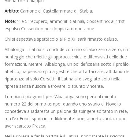
Allenatore: Chiappini
Arbitro
: Carrione di Castellammare di Stabia.
Note:
1′ e 5′ recupero; ammoniti Catinali, Cossentino; al 11’st
espulso Cossentino per doppia ammonizione.
Chi si aspettava spettacolo al Pio XII sarà rimasto deluso.
Albalonga – Latina si conclude con uno scialbo zero a zero, un
punteggio che riflette gli approcci chiusi e difensivisti delle due
formazioni. Mentre l’Albalonga, un po’ deficitaria sotto il profilo
atletico, ha pensato più a gestire che ad attaccare, affidando le
ripartenze al solo Corsetti, il Latina si è svegliato solo nella
ripresa senza riuscire a trovare lo spunto vincente.
I rimpianti più grandi per l’Albalonga sono però al minuto
numero 22 del primo tempo, quando uno svario di Novello
concedeva a Iadaresta un pallone da spingere soltanto in rete,
ma l’ex Fondi spara incredibilmente fuori, a porta vuota, dopo
aver scartato Frasca.
Nella ripresa a far la partita è il Latina, nonostante la sciocca