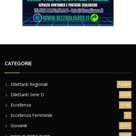
CATEGORIE
Dilettanti Regionali
14.882
Dilettanti Serie D
8.256
Eccellenza
8.589
Eccellenza Femminile
31
Giovanili
9.022
news in primo piano
4.776