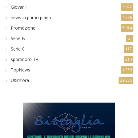
Giovanili
9.022
news in primo piano
4.776
Promozione
5.014
Serie B
2
Serie C
117
sportinoro TV
314
TopNews
4.356
Ultim'ora
29.336