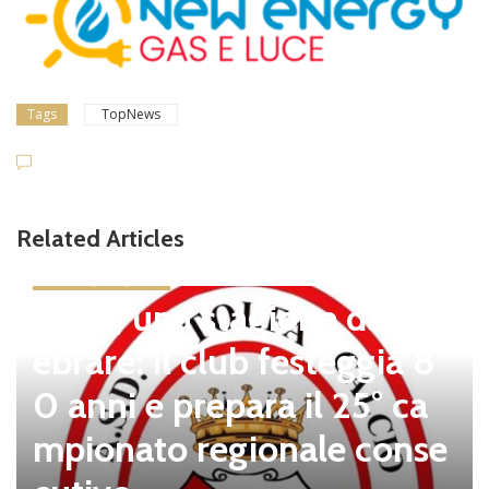
Tags
TopNews
Related Articles
news in primo piano
Tolfa, una stagione da cel
ebrare: il club festeggia 8
0 anni e prepara il 25° ca
mpionato regionale conse