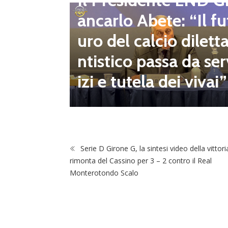
Il Presidente LND G
i e pre
ancarlo Abete: “Il fu
mpionat
uro del calcio dilett
onsecut
ntistico passa da ser
izi e tutela dei vivai”
Serie D Girone G, la sintesi video della vittori
rimonta del Cassino per 3 – 2 contro il Real
Monterotondo Scalo