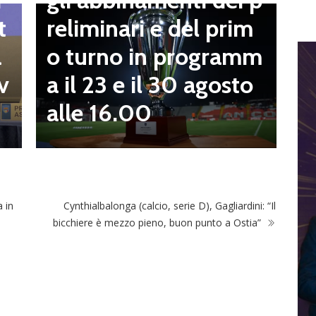
i
o
reliminari e del prim
t
a
o turno in programm
a
n
a il 23 e il 30 agosto
v
alle 16.00
a in
Cynthialbalonga (calcio, serie D), Gagliardini: “Il
bicchiere è mezzo pieno, buon punto a Ostia”