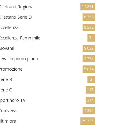
Dilettanti Regionali
14.881
Dilettanti Serie D
8.256
Eccellenza
8.588
Eccellenza Femminile
31
Giovanili
9.022
news in primo piano
4.775
Promozione
5.014
Serie B
2
Serie C
117
sportinoro TV
314
TopNews
4.355
Ultim'ora
29.335