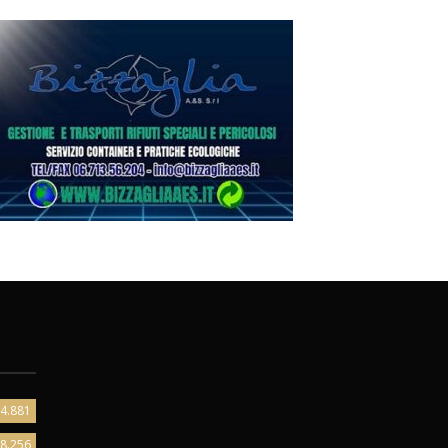
4.881
8.256