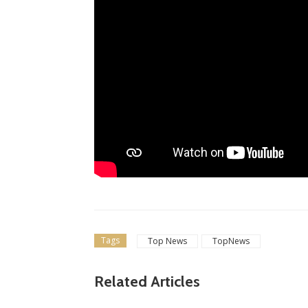
Tags
Top News
TopNews
gione d
Related Articles
Dilettanti Regionali
 club fe