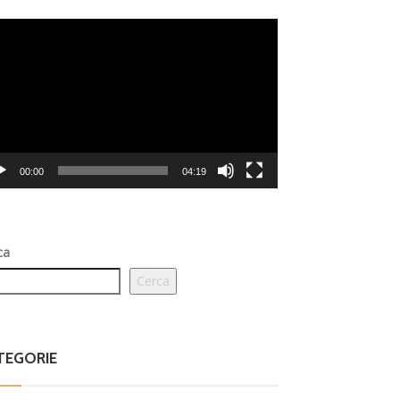
eo
er
00:00
04:19
ca
Cerca
TEGORIE