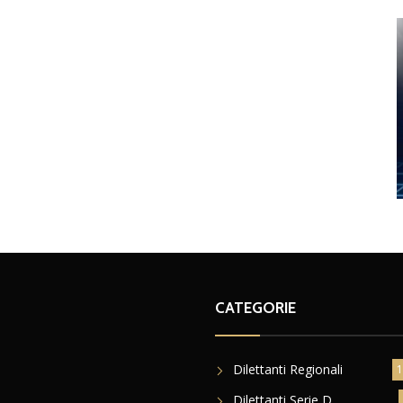
CATEGORIE
Dilettanti Regionali
1
Dilettanti Serie D