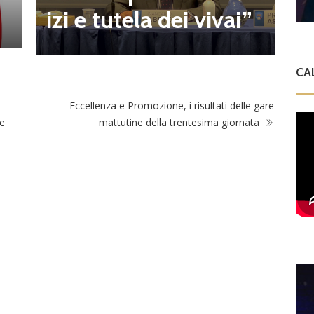
a
izi e tutela dei vivai”
CA
Eccellenza e Promozione, i risultati delle gare
te
mattutine della trentesima giornata