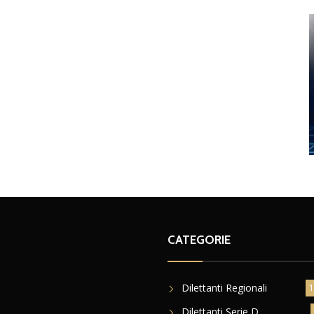
CATEGORIE
Dilettanti Regionali
1
Dilettanti Serie D