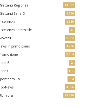
Dilettanti Regionali
14.882
Dilettanti Serie D
8.256
Eccellenza
8.589
Eccellenza Femminile
31
Giovanili
9.022
news in primo piano
4.776
Promozione
5.014
Serie B
2
Serie C
117
sportinoro TV
314
TopNews
4.356
Ultim'ora
29.336