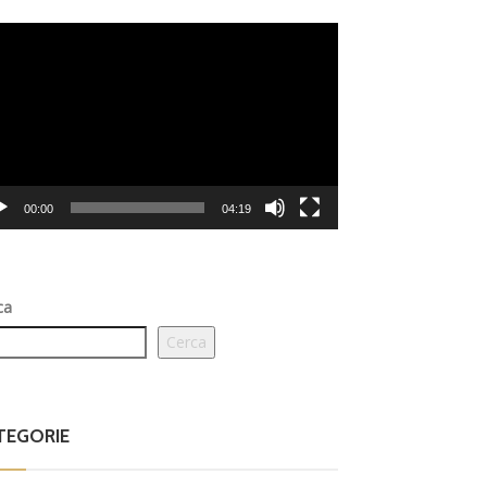
eo
er
00:00
04:19
ca
Cerca
TEGORIE