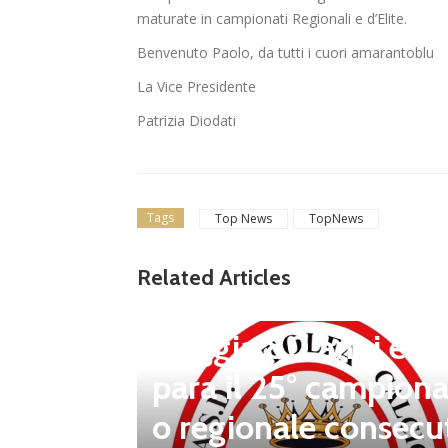
maturate in campionati Regionali e d’Elite.
Benvenuto Paolo, da tutti i cuori amarantoblu
La Vice Presidente
Patrizia Diodati
Tags
Top News
TopNews
news in primo piano
Tolfa, una stagione 
Related Articles
a celebrare: il club f
steggia 80 anni e pr
para il 25° campiona
 porta d
o regionale consecu