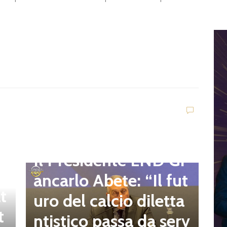
D
d
C
Dilettanti Regionali
e
g
Il Presidente LND Gi
e
r
ancarlo Abete: “Il fut
t
o
uro del calcio diletta
t
a
ntistico passa da serv