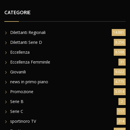
CATEGORIE
Dilettanti Regionali
14.881
Dilettanti Serie D
8.256
Eccellenza
8.588
Eccellenza Femminile
31
Giovanili
9.022
news in primo piano
4.775
Promozione
5.014
Serie B
2
Serie C
117
sportinoro TV
314