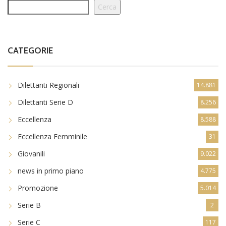
Cerca
CATEGORIE
Dilettanti Regionali
14.881
Dilettanti Serie D
8.256
Eccellenza
8.588
Eccellenza Femminile
31
Giovanili
9.022
news in primo piano
4.775
Promozione
5.014
Serie B
2
Serie C
117