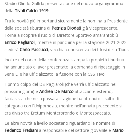
Stadio Olindo Galli la presentazione del nuovo organigramma
della
Tivoli Calcio 1919.
Tra le novità più importanti sicuramente la nomina a Presidente
della società tiburtina di
Patrizia Diodati
già Vicepresidente.
Torna a ricoprire il ruolo di Direttore Sportivo amarantoblù
Enrico Pagliaroli
, mentre in panchina per la stagione 2021-2022
siederà
Carlo Pascucci
, vecchia conoscenza dei tifosi della Tibur.
Inoltre nel corso della conferenza stampa la propietà tiburtina
ha annunciato di aver presentato la domanda di ripescaggio in
Serie D e ha ufficializzato la fusione con la CSS Tivoli.
Il primo colpo del DS Pagliaroli (che verrà ufficializzato nei
prossimi giorni) è
Andrea De Marco
attaccante esterno,
fantasista che nella passata stagione ha ottenuto il salto di
categoria con l’Unipomezia, mentre nell’annata precedente si
era diviso tra Eretum Monterorondo e Montespaccato.
Le altre novità a livello societario riguardano le nomine di
Federico Frediani
a responsabile del settore giovanile e
Mario