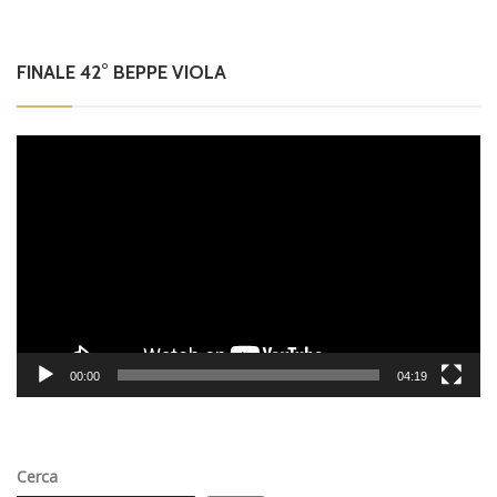
FINALE 42° BEPPE VIOLA
Video
Player
00:00
04:19
Cerca