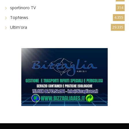
sportinoro TV
314
TopNews
4.355
Ultim'ora
29.335