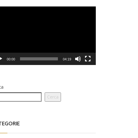
eo
er
00:00
04:19
ca
Cerca
TEGORIE