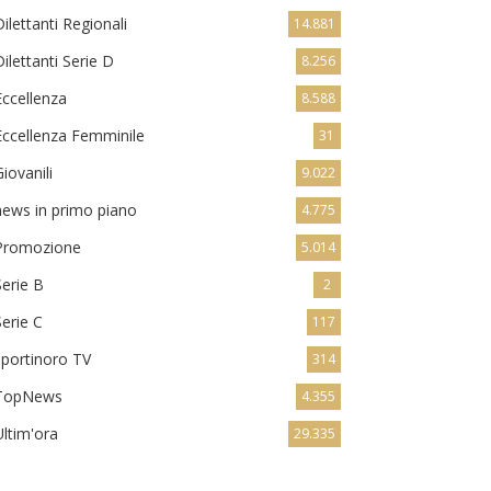
Dilettanti Regionali
14.881
Dilettanti Serie D
8.256
Eccellenza
8.588
Eccellenza Femminile
31
Giovanili
9.022
news in primo piano
4.775
Promozione
5.014
Serie B
2
Serie C
117
sportinoro TV
314
TopNews
4.355
Ultim'ora
29.335