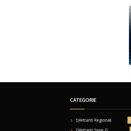
CATEGORIE
Dilettanti Regionali
1
Dilettanti Serie D