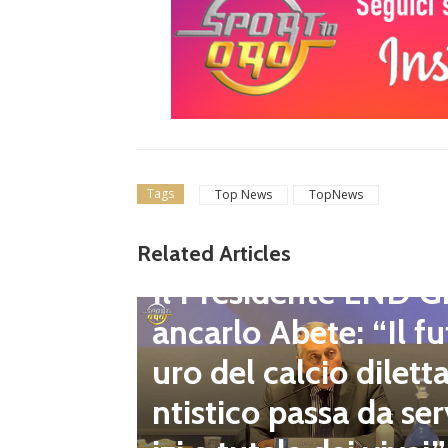
Tags
Top News
TopNews
gione d
Related Articles
Dilettanti Regionali
 club fe
Il Presidente LND G
i e pre
ancarlo Abete: “Il fu
mpionat
uro del calcio dilett
onsecut
ntistico passa da ser