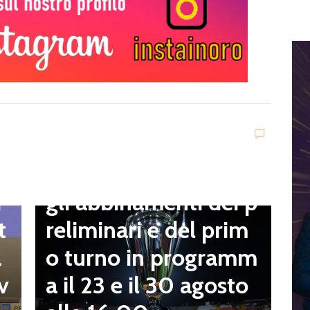
D
V
C
t
Dilettanti Serie D
t
Coppa Italia Serie D,
B
gli abbinamenti dei p
i
o
reliminari e del prim
t
a
o turno in programm
a
n
a il 23 e il 30 agosto
v