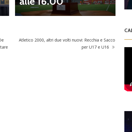
alle 16.00
CA
De
Atletico 2000, altri due volti nuovi: Recchia e Sacco
stare
per U17 e U16