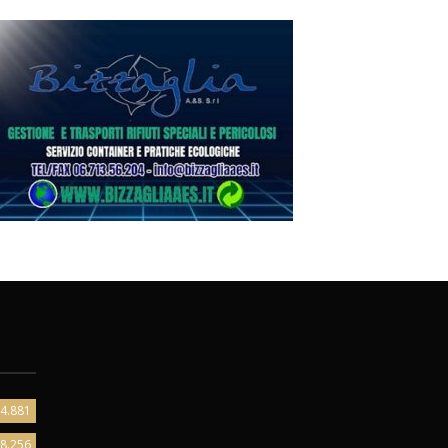
4.881
8.256