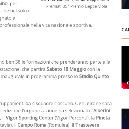
hino
, per
Premiati 35° Premio Beppe Viola
 che nel solco
egnato a
rofessionale nella vita nazionale sportiva,
CA
o ben 38 le formazioni che prenderanno parte alla
stazione, che partirà
Sabato 18 Maggio
con la
a Inaugurale in programma presso lo
Stadio
Quinto
aggruppamenti da 4 squadre ciascuno. Ogni girone sarà
 edizione l’organizzazione ha selezionato l’
Alberini
 il
Vigor Sporting Center
(Vigor Perconti), la
Pineta
tavia), il
Campo Roma
(Romulea), il
Trastevere