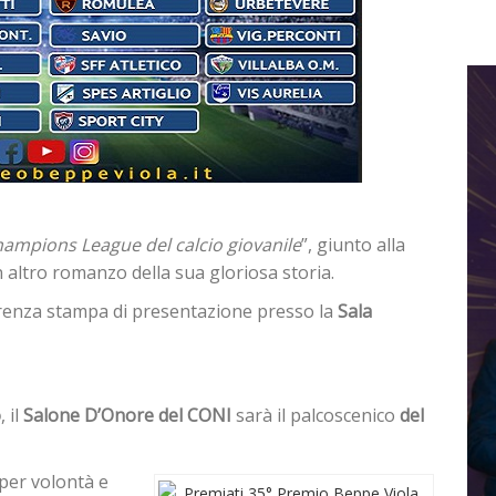
hampions League del calcio giovanile
”, giunto alla
n altro romanzo della sua gloriosa storia.
renza stampa di presentazione presso la
Sala
o
, il
Salone D’Onore del CONI
sarà il palcoscenico
del
 per volontà e