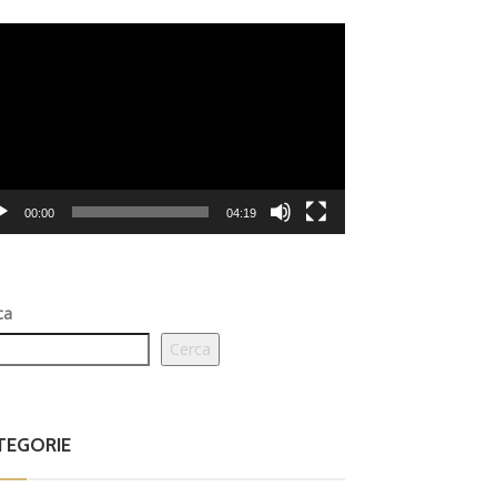
eo
er
00:00
04:19
ca
Cerca
TEGORIE