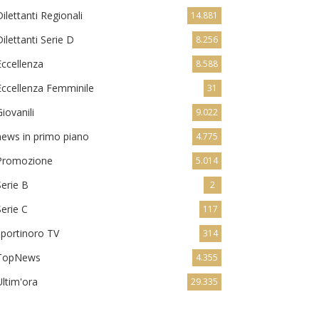
Dilettanti Regionali
14.881
Dilettanti Serie D
8.256
Eccellenza
8.588
Eccellenza Femminile
31
Giovanili
9.022
news in primo piano
4.775
Promozione
5.014
Serie B
2
Serie C
117
sportinoro TV
314
TopNews
4.355
Ultim'ora
29.335