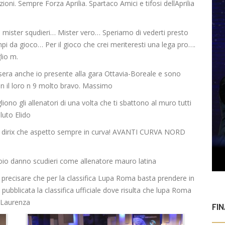
ioni. Sempre Forza Aprilia. Spartaco Amici e tifosi dellAprilia
 mister squdieri… Mister vero… Speriamo di vederti presto
pi da gioco… Per il gioco che crei meriteresti una lega pro….
lio m.
era anche io presente alla gara Ottavia-Boreale e sono
n il loro n 9 molto bravo. Massimo
iono gli allenatori di una volta che ti sbattono al muro tutti
aluto Elido
rea dirix che aspetto sempre in curva! AVANTI CURVA NORD
ridoio danno scudieri come allenatore mauro latina
 precisare che per la classifica Lupa Roma basta prendere in
pubblicata la classifica ufficiale dove risulta che lupa Roma
o Laurenza
FI