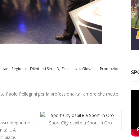
,
,
,
,
ettanti Regionali
Dilettanti Serie D
Eccellenza
Giovanili
Promozione
SP
e Paolo Pellegrini per la professionalita l’amore che mette
iasi categoria e
Sport City ospite a Sport In Oro
enità…. A
 ci piace….