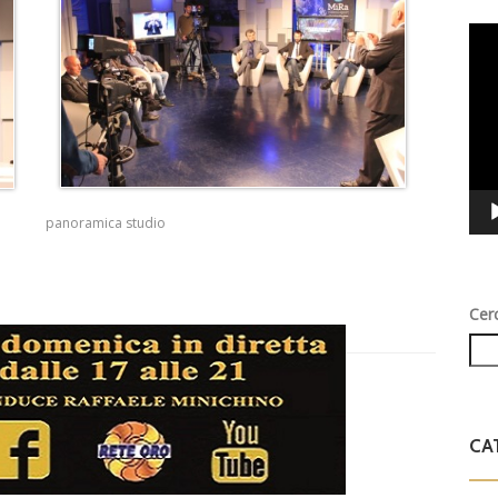
Vid
Play
panoramica studio
Cer
CA