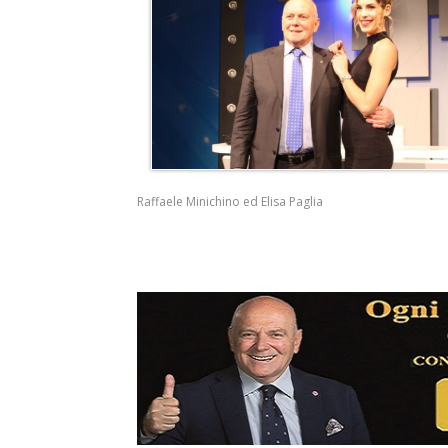
Raffaele Minichino ed Elisa Paglia
tosa V.
 merca