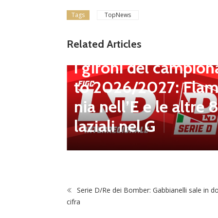
: Busat
Tags
TopNews
mirino,
Dilettanti Serie D
Related Articles
Serie D, ufficializzat
il duell
i gironi del campion
 Il Ds M
to 2026/2027: Flam
iù vici
nia nell’E e le altre 
laziali nel G
Serie D/Re dei Bomber: Gabbianelli sale in d
cifra