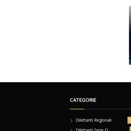
CATEGORIE
Dilettanti Regionali
1
Dilettanti Serie D