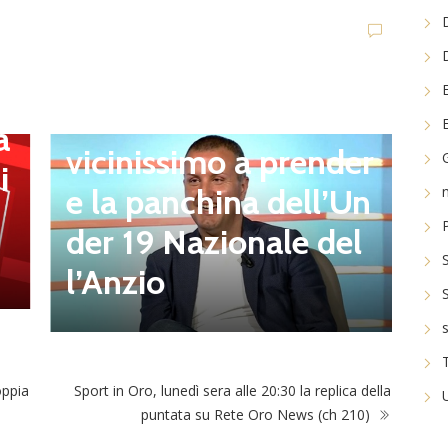
i
n
Ultim'ora
Q
Giacomo Celentano
a
l
vicinissimo a prender
i
r
e la panchina dell’Un
8
t
der 19 Nazionale del
s
l’Anzio
oppia
Sport in Oro, lunedì sera alle 20:30 la replica della
puntata su Rete Oro News (ch 210)