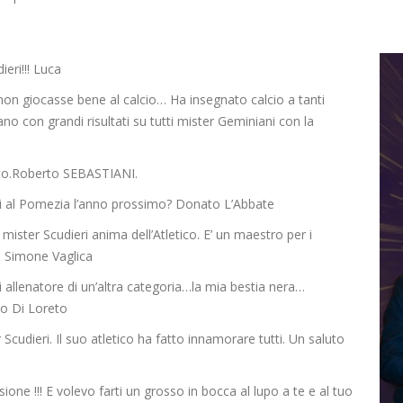
eri!!! Luca
non giocasse bene al calcio… Ha insegnato calcio a tanti
ano con grandi risultati su tutti mister Geminiani con la
e
sto.Roberto SEBASTIANI.
i al Pomezia l’anno prossimo? Donato L’Abbate
mister Scudieri anima dell’Atletico. E’ un maestro per i
. Simone Vaglica
i allenatore di un’altra categoria…la mia bestia nera…
no Di Loreto
 Scudieri. Il suo atletico ha fatto innamorare tutti. Un saluto
ne !!! E volevo farti un grosso in bocca al lupo a te e al tuo