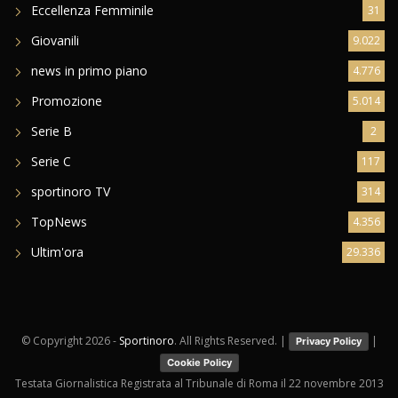
Eccellenza Femminile
31
Giovanili
9.022
news in primo piano
4.776
Promozione
5.014
Serie B
2
Serie C
117
sportinoro TV
314
TopNews
4.356
Ultim'ora
29.336
© Copyright
2026 -
Sportinoro
. All Rights Reserved. |
|
Privacy Policy
Cookie Policy
Testata Giornalistica Registrata al Tribunale di Roma il 22 novembre 2013