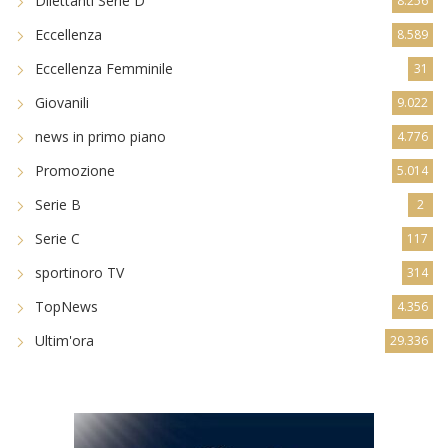
Dilettanti Serie D
8.256
Eccellenza
8.589
Eccellenza Femminile
31
Giovanili
9.022
news in primo piano
4.776
Promozione
5.014
Serie B
2
Serie C
117
sportinoro TV
314
TopNews
4.356
Ultim'ora
29.336