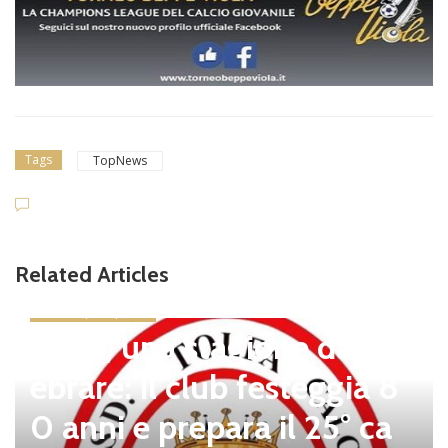
Tags
TopNews
Related Articles
news in primo piano
Tolfa, una stagione da cel
ebrare: il club festeggia 8
0 anni e prepara il 25° ca