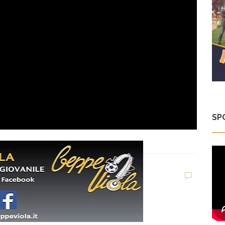
SP
G
C