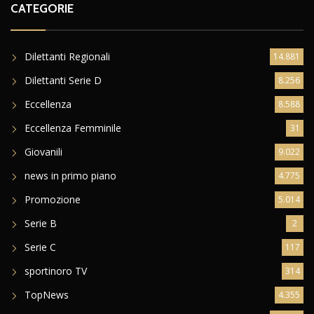
CATEGORIE
Dilettanti Regionali
14.881
Dilettanti Serie D
8.256
Eccellenza
8.588
Eccellenza Femminile
31
Giovanili
9.022
news in primo piano
4.775
Promozione
5.014
Serie B
2
Serie C
117
sportinoro TV
314
TopNews
4.355