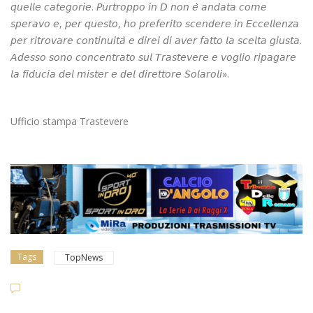
𝘲𝘶𝘦𝘭𝘭𝘦 𝘤𝘢𝘵𝘦𝘨𝘰𝘳𝘪𝘦. 𝘗𝘶𝘳𝘵𝘳𝘰𝘱𝘱𝘰 𝘪𝘯 𝘋 𝘯𝘰𝘯 𝘦̀ 𝘢𝘯𝘥𝘢𝘵𝘢 𝘤𝘰𝘮𝘦
𝘴𝘱𝘦𝘳𝘢𝘷𝘰 𝘦, 𝘱𝘦𝘳 𝘲𝘶𝘦𝘴𝘵𝘰, 𝘩𝘰 𝘱𝘳𝘦𝘧𝘦𝘳𝘪𝘵𝘰 𝘴𝘤𝘦𝘯𝘥𝘦𝘳𝘦 𝘪𝘯 𝘌𝘤𝘤𝘦𝘭𝘭𝘦𝘯𝘻𝘢
𝘱𝘦𝘳 𝘳𝘪𝘵𝘳𝘰𝘷𝘢𝘳𝘦 𝘤𝘰𝘯𝘵𝘪𝘯𝘶𝘪𝘵𝘢̀ 𝘦 𝘥𝘪𝘳𝘦𝘪 𝘥𝘪 𝘢𝘷𝘦𝘳 𝘧𝘢𝘵𝘵𝘰 𝘭𝘢 𝘴𝘤𝘦𝘭𝘵𝘢 𝘨𝘪𝘶𝘴𝘵𝘢.
𝘈𝘥𝘦𝘴𝘴𝘰 𝘴𝘰𝘯𝘰 𝘤𝘰𝘯𝘤𝘦𝘯𝘵𝘳𝘢𝘵𝘰 𝘴𝘶𝘭 𝘛𝘳𝘢𝘴𝘵𝘦𝘷𝘦𝘳𝘦 𝘦 𝘷𝘰𝘨𝘭𝘪𝘰 𝘳𝘪𝘱𝘢𝘨𝘢𝘳𝘦
𝘭𝘢 𝘧𝘪𝘥𝘶𝘤𝘪𝘢 𝘥𝘦𝘭 𝘮𝘪𝘴𝘵𝘦𝘳 𝘦 𝘥𝘦𝘭 𝘥𝘪𝘳𝘦𝘵𝘵𝘰𝘳𝘦 𝘚𝘰𝘭𝘢𝘳𝘰𝘭𝘪».
Ufficio stampa Trastevere
Tags
TopNews