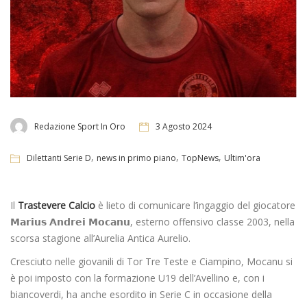
Redazione Sport In Oro
3 Agosto 2024
,
,
,
Dilettanti Serie D
news in primo piano
TopNews
Ultim'ora
Il
Trastevere Calcio
è lieto di comunicare l’ingaggio del giocatore
𝗠𝗮𝗿𝗶𝘂𝘀 𝗔𝗻𝗱𝗿𝗲𝗶 𝗠𝗼𝗰𝗮𝗻𝘂, esterno offensivo classe 2003, nella
scorsa stagione all’Aurelia Antica Aurelio.
Cresciuto nelle giovanili di Tor Tre Teste e Ciampino, Mocanu si
è poi imposto con la formazione U19 dell’Avellino e, con i
biancoverdi, ha anche esordito in Serie C in occasione della