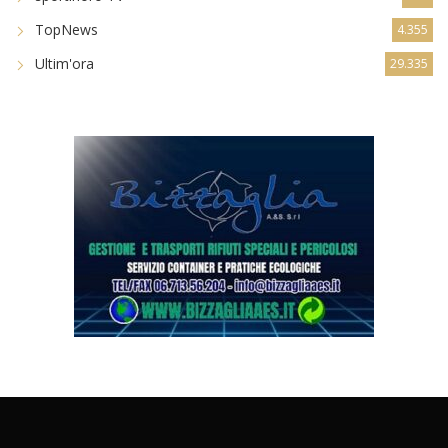
TopNews
4.355
Ultim'ora
29.335