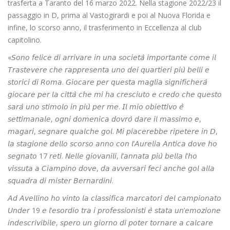
trasferta a Taranto del 16 marzo 2022. Nella stagione 2022/23 il
passaggio in D, prima al Vastogirardi e poi al Nuova Florida e
infine, lo scorso anno, il trasferimento in Eccellenza al club
capitolino.
«𝘚𝘰𝘯𝘰 𝘧𝘦𝘭𝘪𝘤𝘦 𝘥𝘪 𝘢𝘳𝘳𝘪𝘷𝘢𝘳𝘦 𝘪𝘯 𝘶𝘯𝘢 𝘴𝘰𝘤𝘪𝘦𝘵𝘢̀ 𝘪𝘮𝘱𝘰𝘳𝘵𝘢𝘯𝘵𝘦 𝘤𝘰𝘮𝘦 𝘪𝘭
𝘛𝘳𝘢𝘴𝘵𝘦𝘷𝘦𝘳𝘦 𝘤𝘩𝘦 𝘳𝘢𝘱𝘱𝘳𝘦𝘴𝘦𝘯𝘵𝘢 𝘶𝘯𝘰 𝘥𝘦𝘪 𝘲𝘶𝘢𝘳𝘵𝘪𝘦𝘳𝘪 𝘱𝘪𝘶̀ 𝘣𝘦𝘭𝘭𝘪 𝘦
𝘴𝘵𝘰𝘳𝘪𝘤𝘪 𝘥𝘪 𝘙𝘰𝘮𝘢. 𝘎𝘪𝘰𝘤𝘢𝘳𝘦 𝘱𝘦𝘳 𝘲𝘶𝘦𝘴𝘵𝘢 𝘮𝘢𝘨𝘭𝘪𝘢 𝘴𝘪𝘨𝘯𝘪𝘧𝘪𝘤𝘩𝘦𝘳𝘢̀
𝘨𝘪𝘰𝘤𝘢𝘳𝘦 𝘱𝘦𝘳 𝘭𝘢 𝘤𝘪𝘵𝘵𝘢̀ 𝘤𝘩𝘦 𝘮𝘪 𝘩𝘢 𝘤𝘳𝘦𝘴𝘤𝘪𝘶𝘵𝘰 𝘦 𝘤𝘳𝘦𝘥𝘰 𝘤𝘩𝘦 𝘲𝘶𝘦𝘴𝘵𝘰
𝘴𝘢𝘳𝘢̀ 𝘶𝘯𝘰 𝘴𝘵𝘪𝘮𝘰𝘭𝘰 𝘪𝘯 𝘱𝘪𝘶̀ 𝘱𝘦𝘳 𝘮𝘦. 𝘐𝘭 𝘮𝘪𝘰 𝘰𝘣𝘪𝘦𝘵𝘵𝘪𝘷𝘰 𝘦̀
𝘴𝘦𝘵𝘵𝘪𝘮𝘢𝘯𝘢𝘭𝘦, 𝘰𝘨𝘯𝘪 𝘥𝘰𝘮𝘦𝘯𝘪𝘤𝘢 𝘥𝘰𝘷𝘳𝘰̀ 𝘥𝘢𝘳𝘦 𝘪𝘭 𝘮𝘢𝘴𝘴𝘪𝘮𝘰 𝘦,
𝘮𝘢𝘨𝘢𝘳𝘪, 𝘴𝘦𝘨𝘯𝘢𝘳𝘦 𝘲𝘶𝘢𝘭𝘤𝘩𝘦 𝘨𝘰𝘭. 𝘔𝘪 𝘱𝘪𝘢𝘤𝘦𝘳𝘦𝘣𝘣𝘦 𝘳𝘪𝘱𝘦𝘵𝘦𝘳𝘦 𝘪𝘯 𝘋,
𝘭𝘢 𝘴𝘵𝘢𝘨𝘪𝘰𝘯𝘦 𝘥𝘦𝘭𝘭𝘰 𝘴𝘤𝘰𝘳𝘴𝘰 𝘢𝘯𝘯𝘰 𝘤𝘰𝘯 𝘭’𝘈𝘶𝘳𝘦𝘭𝘪𝘢 𝘈𝘯𝘵𝘪𝘤𝘢 𝘥𝘰𝘷𝘦 𝘩𝘰
𝘴𝘦𝘨𝘯𝘢𝘵𝘰 17 𝘳𝘦𝘵𝘪. 𝘕𝘦𝘭𝘭𝘦 𝘨𝘪𝘰𝘷𝘢𝘯𝘪𝘭𝘪, 𝘭’𝘢𝘯𝘯𝘢𝘵𝘢 𝘱𝘪𝘶̀ 𝘣𝘦𝘭𝘭𝘢 𝘭’𝘩𝘰
𝘷𝘪𝘴𝘴𝘶𝘵𝘢 𝘢 𝘊𝘪𝘢𝘮𝘱𝘪𝘯𝘰 𝘥𝘰𝘷𝘦, 𝘥𝘢 𝘢𝘷𝘷𝘦𝘳𝘴𝘢𝘳𝘪 𝘧𝘦𝘤𝘪 𝘢𝘯𝘤𝘩𝘦 𝘨𝘰𝘭 𝘢𝘭𝘭𝘢
𝘴𝘲𝘶𝘢𝘥𝘳𝘢 𝘥𝘪 𝘮𝘪𝘴𝘵𝘦𝘳 𝘉𝘦𝘳𝘯𝘢𝘳𝘥𝘪𝘯𝘪.
𝘈𝘥 𝘈𝘷𝘦𝘭𝘭𝘪𝘯𝘰 𝘩𝘰 𝘷𝘪𝘯𝘵𝘰 𝘭𝘢 𝘤𝘭𝘢𝘴𝘴𝘪𝘧𝘪𝘤𝘢 𝘮𝘢𝘳𝘤𝘢𝘵𝘰𝘳𝘪 𝘥𝘦𝘭 𝘤𝘢𝘮𝘱𝘪𝘰𝘯𝘢𝘵𝘰
𝘜𝘯𝘥𝘦𝘳 19 𝘦 𝘭’𝘦𝘴𝘰𝘳𝘥𝘪𝘰 𝘵𝘳𝘢 𝘪 𝘱𝘳𝘰𝘧𝘦𝘴𝘴𝘪𝘰𝘯𝘪𝘴𝘵𝘪 𝘦̀ 𝘴𝘵𝘢𝘵𝘢 𝘶𝘯’𝘦𝘮𝘰𝘻𝘪𝘰𝘯𝘦
𝘪𝘯𝘥𝘦𝘴𝘤𝘳𝘪𝘷𝘪𝘣𝘪𝘭𝘦, 𝘴𝘱𝘦𝘳𝘰 𝘶𝘯 𝘨𝘪𝘰𝘳𝘯𝘰 𝘥𝘪 𝘱𝘰𝘵𝘦𝘳 𝘵𝘰𝘳𝘯𝘢𝘳𝘦 𝘢 𝘤𝘢𝘭𝘤𝘢𝘳𝘦