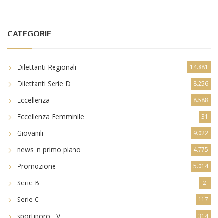
CATEGORIE
Dilettanti Regionali
14.881
Dilettanti Serie D
8.256
Eccellenza
8.588
Eccellenza Femminile
31
Giovanili
9.022
news in primo piano
4.775
Promozione
5.014
Serie B
2
Serie C
117
sportinoro TV
314