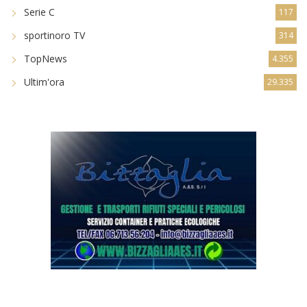
Serie C
117
sportinoro TV
314
TopNews
4.355
Ultim'ora
29.335