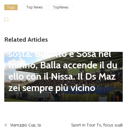
Tags
Top News
TopNews
Dilettanti Serie D
Viterbese (Certosa V. Cam
Related Articles
pagnano), mercato senza
sosta: Busatto e Sosa nel
mirino, Balla accende il du
ello con il Nissa. Il Ds Maz
zei sempre più vicino
Viareggio Cup, la
Sport in Tour Tv, focus sugli