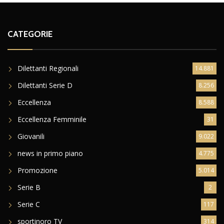
CATEGORIE
Dilettanti Regionali
14.881
Dilettanti Serie D
8.256
Eccellenza
8.588
Eccellenza Femminile
31
Giovanili
9.022
news in primo piano
4.775
Promozione
5.014
Serie B
2
Serie C
117
sportinoro TV
314