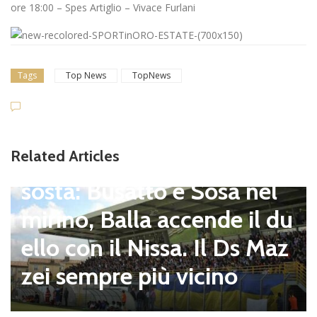
ore 18:00 – Spes Artiglio – Vivace Furlani
Tags
Top News
TopNews
Dilettanti Serie D
Viterbese (Certosa V. Cam
Related Articles
pagnano), mercato senza
sosta: Busatto e Sosa nel
mirino, Balla accende il du
ello con il Nissa. Il Ds Maz
zei sempre più vicino