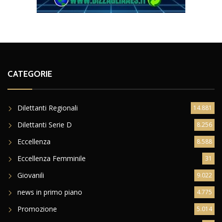
CATEGORIE
Dilettanti Regionali
14.881
Dilettanti Serie D
8.256
Eccellenza
8.588
Eccellenza Femminile
31
Giovanili
9.022
news in primo piano
4.775
Promozione
5.014