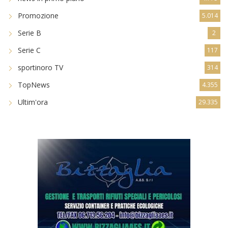
Promozione
5.014
Serie B
2
Serie C
117
sportinoro TV
314
TopNews
4.355
Ultim'ora
29.335