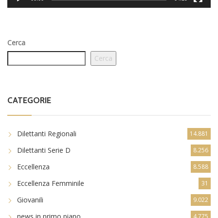
Cerca
Cerca
CATEGORIE
Dilettanti Regionali
14.881
Dilettanti Serie D
8.256
Eccellenza
8.588
Eccellenza Femminile
31
Giovanili
9.022
news in primo piano
4.775