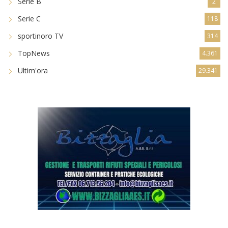
Serie B
2
Serie C
118
sportinoro TV
314
TopNews
4.361
Ultim'ora
29.341