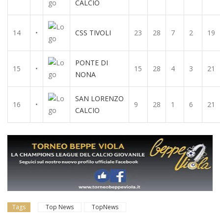
CALCIO
14
•
CSS TIVOLI
23
28
7
2
19
PONTE DI
15
•
15
28
4
3
21
NONA
SAN LORENZO
16
•
9
28
1
6
21
CALCIO
Tags
Top News
TopNews