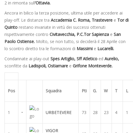
2 in rimonta sull
‘Ottavia.
Ancora in bilico la terza posizione, ultima utile per accedere ai
play-off. Le distanze tra
Accademia C. Roma, Trastevere
e
Tor di
Quinto
restano invariate in virtù dei successi ottenuti
rispettivamente contro
Civitavecchia, P.C.Tor Sapienza
e
San
Paolo Ostiense.
Molto, se non tutto, si deciderà il 28 Aprile con
lo scontro diretto tra le formazioni di
Massimi
e
Lucarelli.
Condannate ai play-out
Spes Artiglio, Sff Atletico
ed
Aurelio,
sconfitte da
Ladispoli, Ostiamare
e
Grifone Monteverde.
Pos
Squadra
Pti
G.
W
T
L
1
•
URBETEVERE
73
28
23
4
1
VIGOR