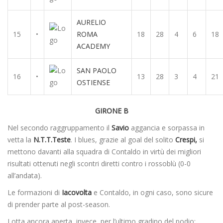
AURELIO
15
•
ROMA
18
28
4
6
18
ACADEMY
SAN PAOLO
16
•
13
28
3
4
21
OSTIENSE
GIRONE B
Nel secondo raggruppamento il
Savio
aggancia e sorpassa in
vetta la
N.T.T.Teste
. I blues, grazie al goal del solito
Crespi,
si
mettono davanti alla squadra di Contaldo in virtù dei migliori
risultati ottenuti negli scontri diretti contro i rossoblù (0-0
all’andata).
Le formazioni di
Iacovolta
e Contaldo, in ogni caso, sono sicure
di prender parte al post-season.
Lotta ancora aperta, invece, per l’ultimo gradino del podio: