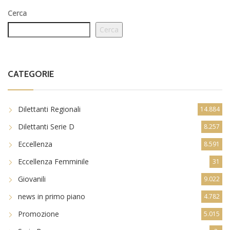
Cerca
Cerca
CATEGORIE
Dilettanti Regionali
14.884
Dilettanti Serie D
8.257
Eccellenza
8.591
Eccellenza Femminile
31
Giovanili
9.022
news in primo piano
4.782
Promozione
5.015