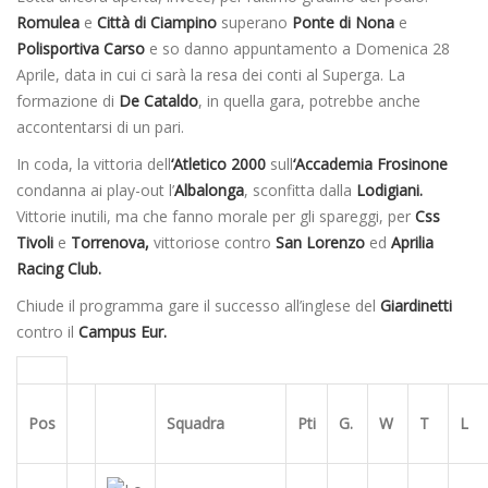
Romulea
e
Città di Ciampino
superano
Ponte di Nona
e
Polisportiva Carso
e so danno appuntamento a Domenica 28
Aprile, data in cui ci sarà la resa dei conti al Superga. La
formazione di
De Cataldo
, in quella gara, potrebbe anche
accontentarsi di un pari.
In coda, la vittoria dell
‘Atletico 2000
sull
‘Accademia Frosinone
condanna ai play-out l’
Albalonga
, sconfitta dalla
Lodigiani.
Vittorie inutili, ma che fanno morale per gli spareggi, per
Css
Tivoli
e
Torrenova,
vittoriose contro
San Lorenzo
ed
Aprilia
Racing Club.
Chiude il programma gare il successo all’inglese del
Giardinetti
contro il
Campus Eur.
Pos
Squadra
Pti
G.
W
T
L