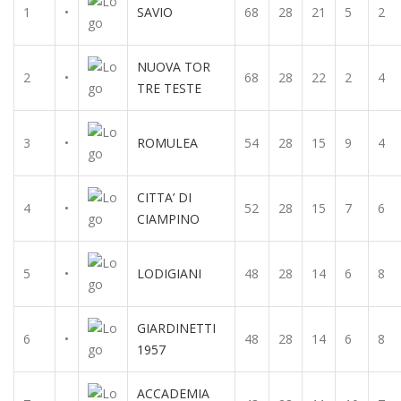
1
•
SAVIO
68
28
21
5
2
NUOVA TOR
2
•
68
28
22
2
4
TRE TESTE
3
•
ROMULEA
54
28
15
9
4
CITTA’ DI
4
•
52
28
15
7
6
CIAMPINO
5
•
LODIGIANI
48
28
14
6
8
GIARDINETTI
6
•
48
28
14
6
8
1957
ACCADEMIA