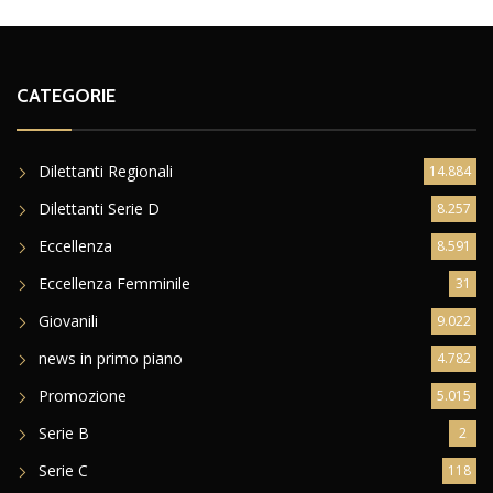
CATEGORIE
Dilettanti Regionali
14.884
Dilettanti Serie D
8.257
Eccellenza
8.591
Eccellenza Femminile
31
Giovanili
9.022
news in primo piano
4.782
Promozione
5.015
Serie B
2
Serie C
118