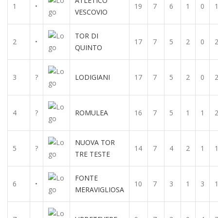
ATLETICO
1
•
19
7
6
1
0
VESCOVIO
TOR DI
2
•
17
7
5
2
0
QUINTO
3
?
LODIGIANI
17
7
5
2
0
4
?
ROMULEA
16
7
5
1
1
NUOVA TOR
5
?
14
7
4
2
1
TRE TESTE
FONTE
6
•
10
7
3
1
3
MERAVIGLIOSA