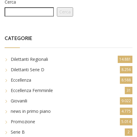
Cerca
Cerca
CATEGORIE
Dilettanti Regionali
14.881
Dilettanti Serie D
8.256
Eccellenza
8.588
Eccellenza Femminile
31
Giovanili
9.022
news in primo piano
4.775
Promozione
5.014
Serie B
2