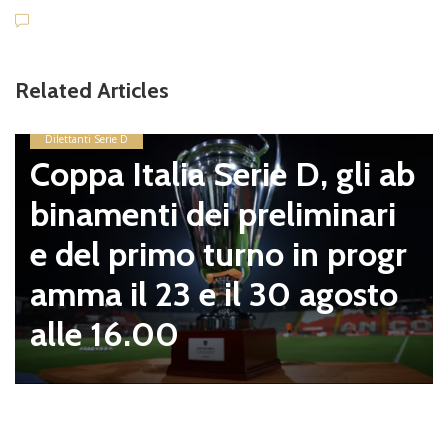
Dile
Vi
Related Articles
pa
so
lettanti Serie D
oppa Italia Serie D, gli ab
mi
inamenti dei preliminari
el
 del primo turno in progr
ze
mma il 23 e il 30 agosto
lle 16.00