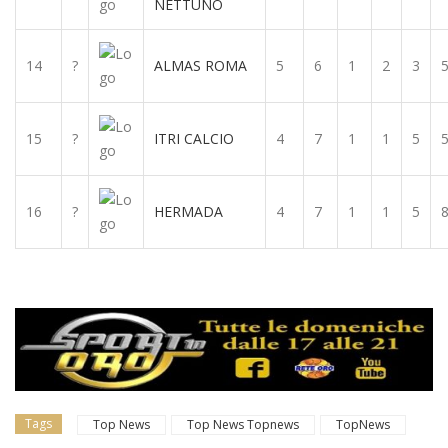
NETTUNO
14
?
ALMAS ROMA
5
6
1
2
3
15
?
ITRI CALCIO
4
7
1
1
5
16
?
HERMADA
4
7
1
1
5
Tags
Top News
Top News Topnews
TopNews