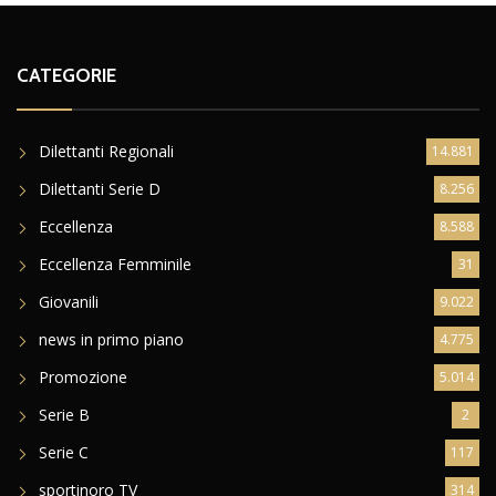
CATEGORIE
Dilettanti Regionali
14.881
Dilettanti Serie D
8.256
Eccellenza
8.588
Eccellenza Femminile
31
Giovanili
9.022
news in primo piano
4.775
Promozione
5.014
Serie B
2
Serie C
117
sportinoro TV
314