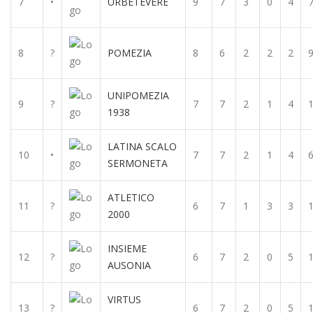
7
•
URBETEVERE
9
7
3
0
4
8
?
POMEZIA
8
6
2
2
2
UNIPOMEZIA
9
?
7
7
2
1
4
1938
LATINA SCALO
10
•
7
7
2
1
4
SERMONETA
ATLETICO
11
?
6
7
1
3
3
2000
INSIEME
12
?
6
7
2
0
5
AUSONIA
VIRTUS
13
?
6
7
2
0
5