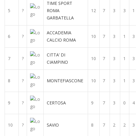
TIME SPORT
5
?
ROMA
12
7
3
3
1
GARBATELLA
ACCADEMIA
6
?
10
7
3
1
3
CALCIO ROMA
CITTA’ DI
7
?
10
7
3
1
3
CIAMPINO
8
?
MONTEFIASCONE
10
7
3
1
3
9
?
CERTOSA
9
7
3
0
4
10
?
SAVIO
8
7
2
2
3