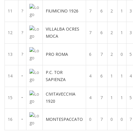
11
?
FIUMICINO 1926
7
6
2
1
3
VILLALBA OCRES
12
?
7
6
2
1
3
MOCA
13
?
PRO ROMA
6
7
2
0
5
P.C. TOR
14
•
4
6
1
1
4
SAPIENZA
CIVITAVECCHIA
15
•
4
7
1
1
5
1920
16
•
MONTESPACCATO
0
7
0
0
7