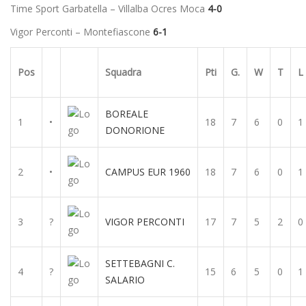
Time Sport Garbatella – Villalba Ocres Moca
4-0
Vigor Perconti – Montefiascone
6-1
Pos
Squadra
Pti
G.
W
T
L
BOREALE
1
•
18
7
6
0
1
DONORIONE
2
•
CAMPUS EUR 1960
18
7
6
0
1
3
?
VIGOR PERCONTI
17
7
5
2
0
SETTEBAGNI C.
4
?
15
6
5
0
1
SALARIO