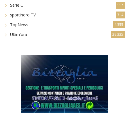
Serie C
117
sportinoro TV
314
TopNews
4.355
Ultim'ora
29.335