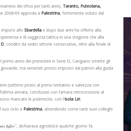
niamino dei tifosi per tanti anni),
Taranto, Puteolana,
one 2008/09 approda a
Palestrina
, fortemente voluto dal
 imporsi allo
Sbardella
e dopo due anni ha offerto alla
esperienza e di saggezza tattica in una stagione che alla
 D
, condito da sedici vittorie consecutive, oltre alla finale di
del primo anno dei prenestini in Serie D, Cangiano smette gli
e giovanile, ma venendo presto imposto dal patron alla guida
e anni (settimo posto al primo tentativo e salvezza con
l’ultima annata, conclusasi con l’amara retrocessione al
 sono mancate le polemiche, con l’
Isola Liri
.
il suo ciclo a
Palestrina
, attendendo come tanti suoi colleghi
mio figlio”
, dichiarava agrodolce qualche giorno fa.