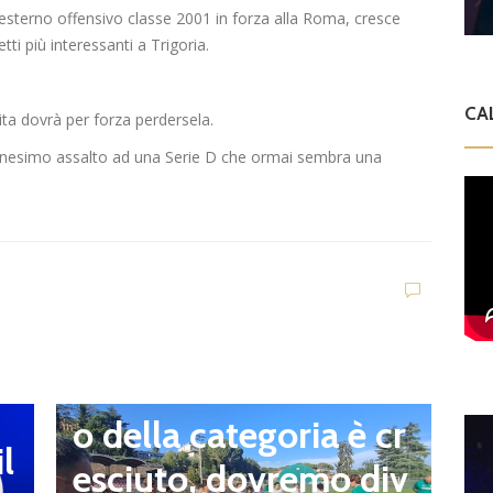
 esterno offensivo classe 2001 in forza alla Roma, cresce
i più interessanti a Trigoria.
CA
ta dovrà per forza perdersela.
ennesimo assalto ad una Serie D che ormai sembra una
news in primo piano
L’Atletico Capranica
ha iniziato la prepara
zione agli ordini di m
ister Nardecchia. Il D
G Calabrese: “Il livell
E
o della categoria è cr
I
l
esciuto, dovremo div
n