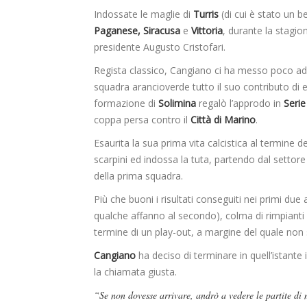
Indossate le maglie di
Turris
(di cui è stato un be
Paganese, Siracusa
e
Vittoria
, durante la stagi
presidente Augusto Cristofari.
Regista classico, Cangiano ci ha messo poco ad
squadra arancioverde tutto il suo contributo di 
formazione di
Solimina
regalò l’approdo in
Serie
coppa persa contro il
Città di Marino
.
Esaurita la sua prima vita calcistica al termine 
scarpini ed indossa la tuta, partendo dal settor
della prima squadra.
Più che buoni i risultati conseguiti nei primi du
qualche affanno al secondo), colma di rimpianti 
termine di un play-out, a margine del quale non
Cangiano
ha deciso di terminare in quell’istante 
la chiamata giusta.
“Se non dovesse arrivare, andrò a vedere le partite di 