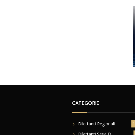
CATEGORIE
Dilettanti Regionali
1
Dilettanti Serie D