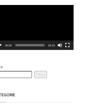
eo
er
00:00
04:19
ca
Cerca
TEGORIE