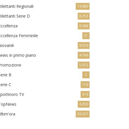
Dilettanti Regionali
14.880
Dilettanti Serie D
8.253
Eccellenza
8.588
Eccellenza Femminile
31
Giovanili
9.019
news in primo piano
4.766
Promozione
5.012
Serie B
2
Serie C
116
sportinoro TV
314
TopNews
4.350
Ultim'ora
29.327