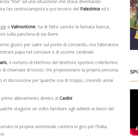
rola “fine” ad una situazione che stava diventando
tra l’ex centrocampista e poi tecnico del
Palestrina
ed il
oggi a
Valmontone
, ha di fatto sancito la fumata bianca,
oni sulla panchina di via Berni.
nome giusto per salire sul ponte di comando, ma l’allenatore
entrare papa nel conclave e di uscirne cardinale.
aris
, il numero di telefono del direttore sportivo colleferrino
o di chiamate di tecnici che proponevano la propria persona.
SP
to in discussione per qualche ora di troppo, creando ansie
 il primo allenamento diretto al
Caslini
.
ualche stagione un volto familiare agli addetti ai lavori del
ato la propria ventennale carriera in giro per l’Italia,
ne.