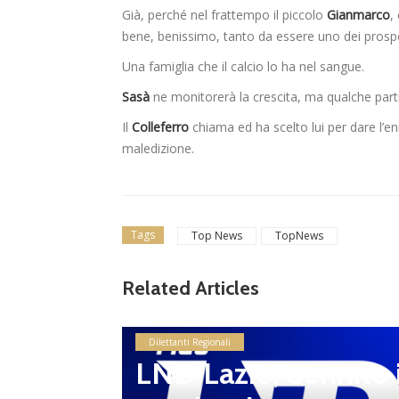
Già, perché nel frattempo il piccolo
Gianmarco
,
bene, benissimo, tanto da essere uno dei prospett
Una famiglia che il calcio lo ha nel sangue.
Sasà
ne monitorerà la crescita, ma qualche parti
Il
Colleferro
chiama ed ha scelto lui per dare l’
maledizione.
Tags
Top News
TopNews
Related Articles
ssioni
Dilettanti Regionali
o 2026/
LND Lazio, definito i