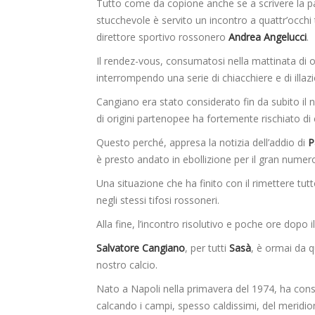
Tutto come da copione anche se a scrivere la pa
stucchevole è servito un incontro a quattr’occhi 
direttore sportivo rossonero
Andrea Angelucci
.
Il rendez-vous, consumatosi nella mattinata di 
interrompendo una serie di chiacchiere e di illazi
Cangiano era stato considerato fin da subito il 
di origini partenopee ha fortemente rischiato di 
Questo perché, appresa la notizia dell’addio di
P
è presto andato in ebollizione per il gran numer
Una situazione che ha finito con il rimettere tut
negli stessi tifosi rossoneri.
Alla fine, l’incontro risolutivo e poche ore dopo
Salvatore Cangiano
, per tutti
Sasà
, è ormai da q
nostro calcio.
Nato a Napoli nella primavera del 1974, ha consum
calcando i campi, spesso caldissimi, del meridio