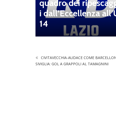
 sei s
quadro dei ripescag
i dall’Eccellenza all’
14
CIVITAVECCHIA-AUDACE COME BARCELLO
SIVIGLIA: GOL A GRAPPOLI AL TAMAGNINI