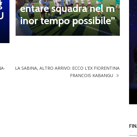
g
entare squadra nel m
t
U
inor tempo possibile”
t
NA-
LA SABINA, ALTRO ARRIVO: ECCO L’EX FIORENTINA
FRANCOIS KABANGU
FI