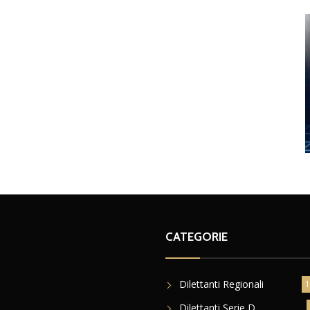
CATEGORIE
Dilettanti Regionali
1
Dilettanti Serie D