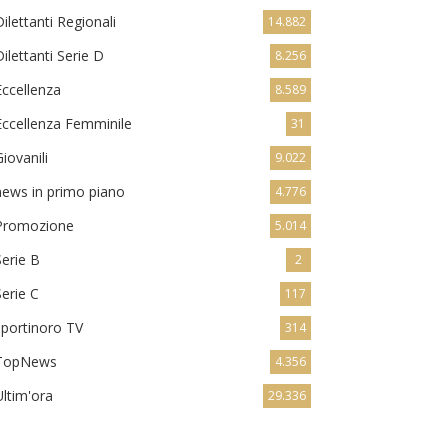
Dilettanti Regionali
14.882
Dilettanti Serie D
8.256
Eccellenza
8.589
Eccellenza Femminile
31
Giovanili
9.022
news in primo piano
4.776
Promozione
5.014
Serie B
2
Serie C
117
sportinoro TV
314
TopNews
4.356
Ultim'ora
29.336