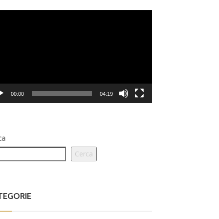
eo
er
00:00
04:19
ca
Cerca
TEGORIE