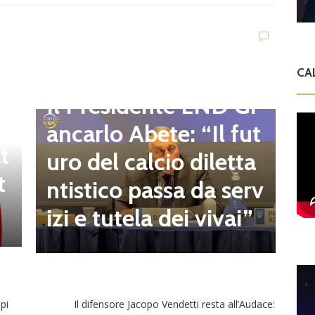
D
d
C
CA
Dilettanti Regionali
e
g
Il Presidente LND Gi
e
r
ancarlo Abete: “Il fut
t
o
uro del calcio diletta
t
a
ntistico passa da serv
a
izi e tutela dei vivai”
pi
Il difensore Jacopo Vendetti resta all’Audace: