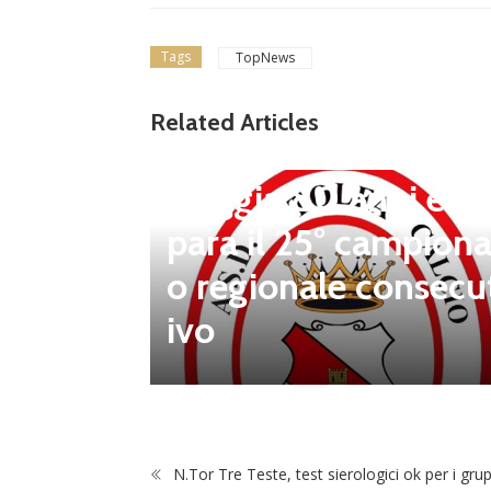
Tags
TopNews
news in primo piano
Tolfa, una stagione 
Related Articles
a celebrare: il club f
steggia 80 anni e pr
para il 25° campiona
 porta d
o regionale consecu
na Luca
ivo
N.Tor Tre Teste, test sierologici ok per i grup