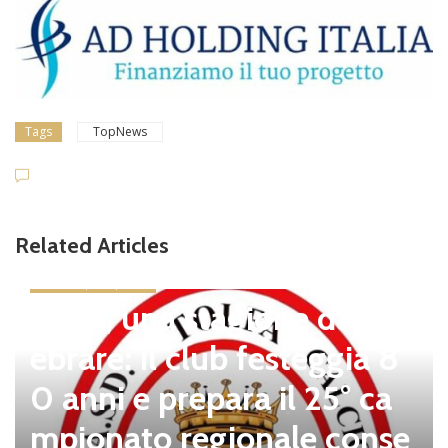
Tags
TopNews
Related Articles
news in primo piano
Tolfa, una stagione da cel
ebrare: il club festeggia 8
0 anni e prepara il 25° ca
mpionato regionale conse