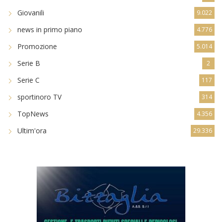
Giovanili
9.022
news in primo piano
4.776
Promozione
5.014
Serie B
2
Serie C
117
sportinoro TV
314
TopNews
4.356
Ultim'ora
29.336