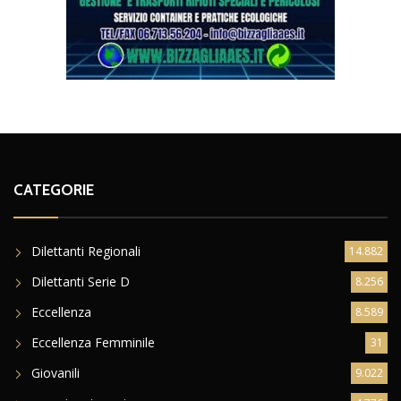
CATEGORIE
Dilettanti Regionali
14.882
Dilettanti Serie D
8.256
Eccellenza
8.589
Eccellenza Femminile
31
Giovanili
9.022