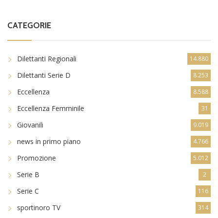
CATEGORIE
Dilettanti Regionali
14.880
Dilettanti Serie D
8.253
Eccellenza
8.588
Eccellenza Femminile
31
Giovanili
9.019
news in primo piano
4.766
Promozione
5.012
Serie B
2
Serie C
116
sportinoro TV
314