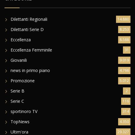
Dilettanti Regionali
14.880
Dilettanti Serie D
8.253
Eccellenza
8.588
Eccellenza Femminile
31
Giovanili
9.019
news in primo piano
4.766
Promozione
5.012
Serie B
2
Serie C
116
sportinoro TV
314
TopNews
4.350
Ultim'ora
29.327