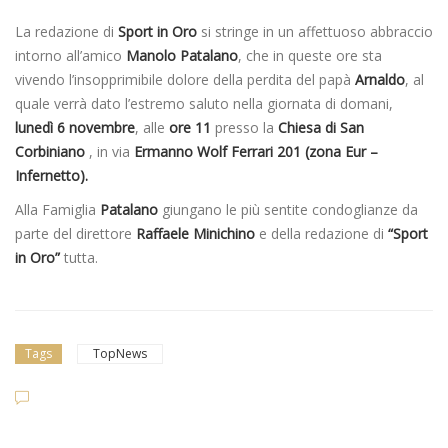
La redazione di
Sport in Oro
si stringe in un affettuoso abbraccio
intorno all’amico
Manolo Patalano
, che in queste ore sta
vivendo l’insopprimibile dolore della perdita del papà
Arnaldo
, al
quale verrà dato l’estremo saluto nella giornata di domani,
lunedì 6 novembre
, alle
ore 11
presso la
Chiesa di San
Corbiniano
, in via
Ermanno Wolf Ferrari 201 (zona Eur –
Infernetto).
Alla Famiglia
Patalano
giungano le più sentite condoglianze da
parte del direttore
Raffaele Minichino
e della redazione di
“Sport
in Oro”
tutta.
Tags
TopNews