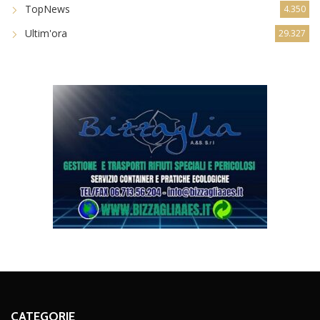
TopNews
4.350
Ultim'ora
29.327
CATEGORIE