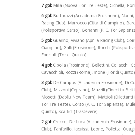
7 gol:
Milia (Nuova Tor Tre Teste), Cichella, R
6 gol:
Buttarazzi (Accademia Frosinone), Nanni, 
Racing Club), Marrocco (Città di Ciampino), Bar
(Polisportiva Carso), Bonanni (P. C. Tor Sapien
5 gol:
Guarino, Viviano (Aprilia Racing Club), Coiro
Ciampino), Galli (Frosinone),
Rocchi (Polisportiv
Fanciulli (Tor di Quinto)
4 gol:
Cipolla (Frosinone), Bellettini, Collacchi, 
Cavacchioli, Rozzi (Roma), Irione (Tor di Quinto),
3 gol:
De Campos (Accademia Frosinone), Di Cost
Club), Mizzoni (Ceprano), Mazzili (Cinecittà Bett
Mosetti (Dabliu New Team), Mattioli (Dilettanti 
Tor Tre Teste), Corso (P. C. Tor Sapienza), Mulè,
Quinto), Scaffidi (Trastevere)
2 gol
: Crecco, De Luca (Accademia Frosinone), Giu
Club), Fanfarillo, Iacuissi, Leone, Polletta, Quagl