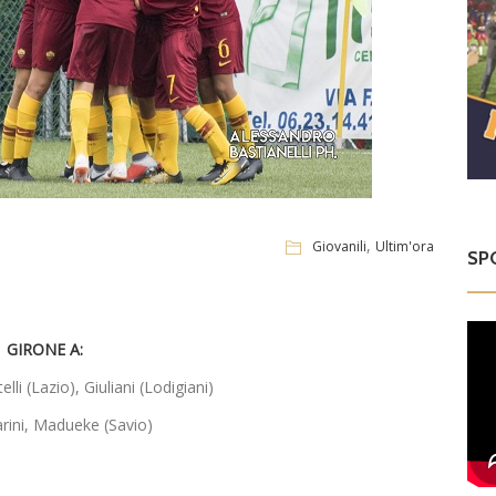
,
Giovanili
Ultim'ora
SP
GIRONE A:
i (Lazio), Giuliani (Lodigiani)
sarini, Madueke (Savio)