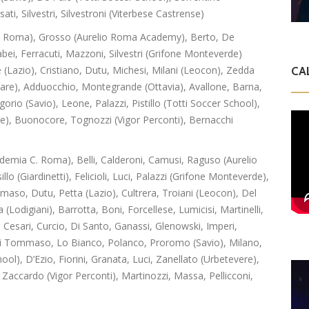
sati, Silvestri, Silvestroni (Viterbese Castrense)
C. Roma), Grosso (Aurelio Roma Academy), Berto, De
rnabei, Ferracuti, Mazzoni, Silvestri (Grifone Monteverde)
 (Lazio), Cristiano, Dutu, Michesi, Milani (Leocon), Zedda
CA
amare), Adduocchio, Montegrande (Ottavia), Avallone, Barna,
rio (Savio), Leone, Palazzi, Pistillo (Totti Soccer School),
re), Buonocore, Tognozzi (Vigor Perconti), Bernacchi
Accademia C. Roma), Belli, Calderoni, Camusi, Raguso (Aurelio
o (Giardinetti), Felicioli, Luci, Palazzi (Grifone Monteverde),
mmaso, Dutu, Petta (Lazio), Cultrera, Troiani (Leocon), Del
 (Lodigiani), Barrotta, Boni, Forcellese, Lumicisi, Martinelli,
a, Cesari, Curcio, Di Santo, Ganassi, Glenowski, Imperi,
 Di Tommaso, Lo Bianco, Polanco, Proromo (Savio), Milano,
ool), D’Ezio, Fiorini, Granata, Luci, Zanellato (Urbetevere),
i, Zaccardo (Vigor Perconti), Martinozzi, Massa, Pellicconi,