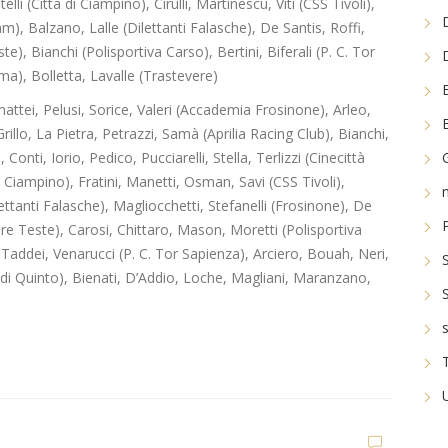
telli (Città di Ciampino), Cirulli, Martinescu, Viti (CSS Tivoli),
 Balzano, Lalle (Dilettanti Falasche), De Santis, Roffi,
e), Bianchi (Polisportiva Carso), Bertini, Biferali (P. C. Tor
a), Bolletta, Lavalle (Trastevere)
attei, Pelusi, Sorice, Valeri (Accademia Frosinone), Arleo,
rillo, La Pietra, Petrazzi, Samà (Aprilia Racing Club), Bianchi,
nti, Iorio, Pedico, Pucciarelli, Stella, Terlizzi (Cinecittà
di Ciampino), Fratini, Manetti, Osman, Savi (CSS Tivoli),
ettanti Falasche), Magliocchetti, Stefanelli (Frosinone), De
e Teste), Carosi, Chittaro, Mason, Moretti (Polisportiva
Taddei, Venarucci (P. C. Tor Sapienza), Arciero, Bouah, Neri,
 di Quinto), Bienati, D’Addio, Loche, Magliani, Maranzano,
Dilettanti Serie D
Viterbese (Certosa V.
Campagnano), merca
to senza sosta: Busat