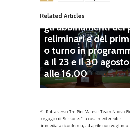
Dilettanti Serie D
Coppa Italia Serie D
Related Articles
gli abbinamenti dei 
LND Gi
reliminari e del prim
“Il fut
o turno in program
diletta
a il 23 e il 30 agosto
 da serv
alle 16.00
 vivai”
Rotta verso Tre Pini Matese-Team Nuova Flo
l’orgoglio di Bussone: “La rosa meriterebbe
l’immediata riconferma, ad aprile non vogliamo