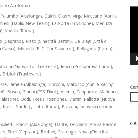
omano A. (Roma)
Vid
Palumbo (Albalonga), Galati, Okam, Virga Maccano (Aprilia
Play
chiesi (Dabliu New Team), La Porta (Frosinone), Merluzzi
za), Vadalà (Roma)
 (Ceprano), Rizzo (Cinecittà Bettini), De Biagi (Città di
a Carso), Miranda (P. C. Tor Sapienza), Pellegrino (Roma),
Coticoni (Nuova Tor Tre Teste), Ienco (Polisportiva Carso),
 Brizioli (Trastevere)
e, Iamele (Albalonga), Forconi, Marocco (Aprilia Racing
Cer
ini), Bosco, Gianni (CSS Tivoli), Avenia, Capparoni, Marinucci,
Falasche), Oddi, Tote (Frosinone), Martin, Pallotta (Nuova
 Rozzi, Sardo J., Totti (Roma), Braconi, Iacovacci (Tor di
CA
lietti, Placidi (Albalonga), Dante, Dolciami (Aprilia Racing
ieri, Stazi (Ceprano), Brufani, Civitenga, Nava (Cinecittà