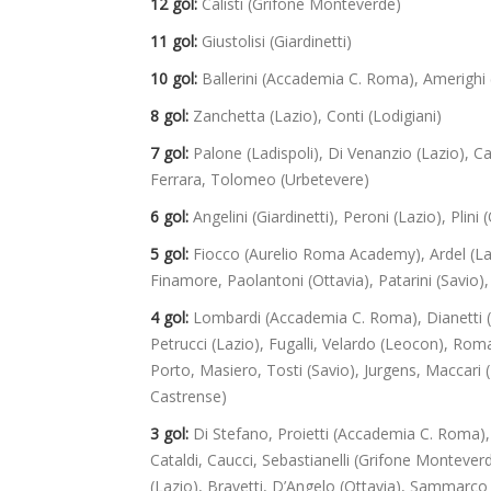
12 gol:
Calisti (Grifone Monteverde)
11 gol:
Giustolisi (Giardinetti)
10 gol:
Ballerini (Accademia C. Roma), Amerighi 
8 gol:
Zanchetta (Lazio), Conti (Lodigiani)
7 gol:
Palone (Ladispoli), Di Venanzio (Lazio), Cal
Ferrara, Tolomeo (Urbetevere)
6 gol:
Angelini (Giardinetti), Peroni (Lazio), Pli
5 gol:
Fiocco (Aurelio Roma Academy), Ardel (Ladis
Finamore, Paolantoni (Ottavia), Patarini (Savio),
4 gol:
Lombardi (Accademia C. Roma), Dianetti (Gi
Petrucci (Lazio), Fugalli, Velardo (Leocon), Rom
Porto, Masiero, Tosti (Savio), Jurgens, Maccari 
Castrense)
3 gol:
Di Stefano, Proietti (Accademia C. Roma), 
Cataldi, Caucci, Sebastianelli (Grifone Monteverde)
(Lazio), Bravetti, D’Angelo (Ottavia), Sammarco 