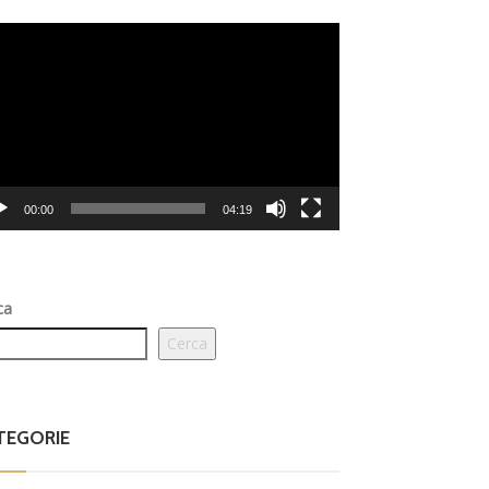
eo
er
00:00
04:19
ca
Cerca
TEGORIE