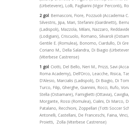
(Urbetevere), Lolli, Pagliarini (Vigor Perconti), Ro
2 gol
: Bernasconi, Fiore, Pozzuoli (Accademia 
Silvestris, Jipa, Mari, Stefanini (Giardinetti), Be
(Ladispoli), Mazzola, Milani, Nazzaro, Reddavide
(Lodigiani), Criscuolo, Romano, Silvaroli (Osti
Gentile E. (Romulea), Bonomo, Ciardullo, Di Grego
Coriano M., Della Salandra, Di Biagio (Urbeteve
(Viterbese Castrense)
1 gol
: Ciotti, Del Bello, Neri M., Prizzi, Savi (
Roma Academy), Dell’Orco, Leacche, Risica, Tasill
D’Alesio, Marcialis (Ladispoli), Di Biagio, Di To
Turco, Filip, Gherghe, Giannini, Rocci, Rufo, Vona
Stella (Ostiamare), Famiglietti (Ottavia), Cavigli
Morgante, Rossi (Romulea), Cialini, Di Marco,
Patalano, Recchioni, Zoppellari (Totti Soccer Sch
Antonelli, Castellani, De Franceschi, Faina, Vinc
Proietti, Zolla (Viterbese Castrense)