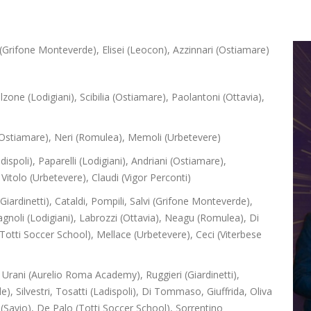
(Grifone Monteverde), Elisei (Leocon), Azzinnari (Ostiamare)
zone (Lodigiani), Scibilia (Ostiamare), Paolantoni (Ottavia),
ni (Ostiamare), Neri (Romulea), Memoli (Urbetevere)
poli), Paparelli (Lodigiani), Andriani (Ostiamare),
 Vitolo (Urbetevere), Claudi (Vigor Perconti)
ardinetti), Cataldi, Pompili, Salvi (Grifone Monteverde),
agnoli (Lodigiani), Labrozzi (Ottavia), Neagu (Romulea), Di
(Totti Soccer School), Mellace (Urbetevere), Ceci (Viterbese
Urani (Aurelio Roma Academy), Ruggieri (Giardinetti),
, Silvestri, Tosatti (Ladispoli),
Di Tommaso, Giuffrida, Oliva
(Savio), De Palo (Totti Soccer School), Sorrentino