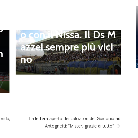
to e Sosa nel mirino,
D
,
S
Balla accende il duell
p
i
o con il Nissa. Il Ds M
t
azzei sempre più vici
m
n
no
l
rida,
La lettera aperta dei calciatori del Guidonia ad
Antognetti: “Mister, grazie di tutto”