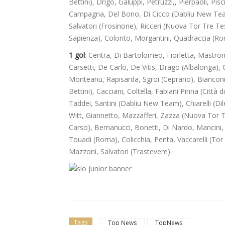
Bettini), Drigo, Galuppi, Petruzzi,, Pierpaoli, Pisci
Campagna, Del Bono, Di Cicco (Dabliu New Team),
Salvatori (Frosinone), Ricceri (Nuova Tor Tre Test
Sapienza), Colorito, Morgantini, Quadraccia (Rom
1 gol
: Centra, Di Bartolomeo, Fiorletta, Mastrom
Carsetti, De Carlo, De Vitis, Drago (Albalonga), G
Monteanu, Rapisarda, Sgroi (Ceprano), Bianconi, Co
Bettini), Cacciani, Coltella, Fabiani Pinna (Città 
Taddei, Santini (Dabliu New Team), Chiarelli (Dil
Witt, Giannetto, Mazzafferi, Zazza (Nuova Tor Tr
Carso), Bernanucci, Bonetti, Di Nardo, Mancini, 
Touadi (Roma), Colicchia, Penta, Vaccarelli (Tor
Mazzoni, Salvatori (Trastevere)
Tags
Top News
TopNews