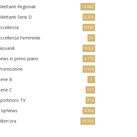
Dilettanti Regionali
14.882
Dilettanti Serie D
8.256
Eccellenza
8.589
Eccellenza Femminile
31
Giovanili
9.022
news in primo piano
4.776
Promozione
5.014
Serie B
2
Serie C
117
sportinoro TV
314
TopNews
4.356
Ultim'ora
29.336