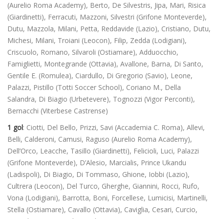
(Aurelio Roma Academy), Berto, De Silvestris, Jipa, Mari, Risica
(Giardinetti), Ferracuti, Mazzoni, Silvestri (Grifone Monteverde),
Dutu, Mazzola, Milani, Petta, Reddavide (Lazio), Cristiano, Dutu,
Michesi, Milani, Troiani (Leocon), Filip, Zedda (Lodigiani),
Criscuolo, Romano, Silvaroli (Ostiamare), Adduocchio,
Famiglietti, Montegrande (Ottavia), Avallone, Barna, Di Santo,
Gentile E. (Romulea), Ciardullo, Di Gregorio (Savio), Leone,
Palazzi, Pistillo (Totti Soccer School), Coriano M., Della
Salandra, Di Biagio (Urbetevere), Tognozzi (Vigor Perconti),
Bernacchi (Viterbese Castrense)
1 gol
: Ciotti, Del Bello, Prizzi, Savi (Accademia C. Roma), Allevi,
Belli, Calderoni, Camusi, Raguso (Aurelio Roma Academy),
Dell’Orco, Leacche, Tasillo (Giardinetti), Felicioli, Luci, Palazzi
(Grifone Monteverde), D’Alesio, Marcialis, Prince Ukandu
(Ladispoli), Di Biagio, Di Tommaso, Ghione, Iobbi (Lazio),
Cultrera (Leocon), Del Turco, Gherghe, Giannini, Rocci, Rufo,
Vona (Lodigiani), Barrotta, Boni, Forcellese, Lumicisi, Martinelli,
Stella (Ostiamare), Cavallo (Ottavia), Caviglia, Cesari, Curcio,