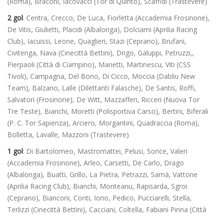
(Roma), Braconi, Iacovacci (Tor di Quinto), Scaffidi (Trastevere)
2 gol
: Centra, Crecco, De Luca, Fiorletta (Accademia Frosinone),
De Vitis, Giulietti, Placidi (Albalonga), Dolciami (Aprilia Racing
Club), Iacuissi, Leone, Quaglieri, Stazi (Ceprano), Brufani,
Civitenga, Nava (Cinecittà Bettini), Drigo, Galuppi, Petruzzi,,
Pierpaoli (Città di Ciampino), Manetti, Martinescu, Viti (CSS
Tivoli), Campagna, Del Bono, Di Cicco, Moccia (Dabliu New
Team), Balzano, Lalle (Dilettanti Falasche), De Santis, Roffi,
Salvatori (Frosinone), De Witt, Mazzafferi, Ricceri (Nuova Tor
Tre Teste), Bianchi, Moretti (Polisportiva Carso), Bertini, Biferali
(P. C. Tor Sapienza), Arciero, Morgantini, Quadraccia (Roma),
Bolletta, Lavalle, Mazzoni (Trastevere)
1 gol
: Di Bartolomeo, Mastromattei, Pelusi, Sorice, Valeri
(Accademia Frosinone), Arleo, Carsetti, De Carlo, Drago
(Albalonga), Buatti, Grillo, La Pietra, Petrazzi, Samà, Vattone
(Aprilia Racing Club), Bianchi, Monteanu, Rapisarda, Sgroi
(Ceprano), Bianconi, Conti, Iorio, Pedico, Pucciarelli, Stella,
Terlizzi (Cinecittà Bettini), Cacciani, Coltella, Fabiani Pinna (Città