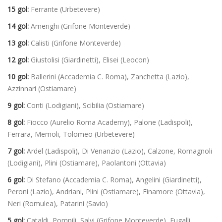
15 gol:
Ferrante (Urbetevere)
14 gol:
Amerighi (Grifone Monteverde)
13 gol:
Calisti (Grifone Monteverde)
12 gol:
Giustolisi (Giardinetti), Elisei (Leocon)
10 gol:
Ballerini (Accademia C. Roma), Zanchetta (Lazio),
Azzinnari (Ostiamare)
9 gol:
Conti (Lodigiani), Scibilia (Ostiamare)
8 gol:
Fiocco (Aurelio Roma Academy), Palone (Ladispoli),
Ferrara, Memoli, Tolomeo (Urbetevere)
7 gol:
Ardel (Ladispoli), Di Venanzio (Lazio), Calzone, Romagnoli
(Lodigiani), Plini (Ostiamare), Paolantoni (Ottavia)
6 gol:
Di Stefano (Accademia C. Roma), Angelini (Giardinetti),
Peroni (Lazio), Andriani, Plini (Ostiamare), Finamore (Ottavia),
Neri (Romulea), Patarini (Savio)
5 gol:
Cataldi, Pompili, Salvi (Grifone Monteverde), Fugalli