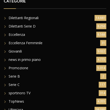
CATEGORIE
Dilettanti Regionali
14.881
Dilettanti Serie D
8.256
Eccellenza
8.588
Eccellenza Femminile
31
Giovanili
9.022
news in primo piano
4.775
Promozione
5.014
Serie B
2
Serie C
117
sportinoro TV
314
TopNews
4.355
Ultim'ora
29.335