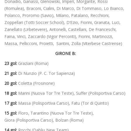
Donadio, Ganassi, Glenowski, Imperi, Morgante, Rossi
(Romulea), Braconi, Cialini, Di Marco, Di Tommaso, Lo Bianco,
Polanco, Proromo (Savio), Milano, Patalano, Recchioni,
Zoppellari (Totti Soccer School), D’Ezio, Fiorini, Granata, Luci,
Zanellato (Urbetevere), Antonelli, Castellani, De Franceschi,
Faina, Vinci, Zaccardo (Vigor Perconti), Fiorini, Martinozzi,
Massa, Pellicconi, Proietti, Santini, Zolla (Viterbese Castrense)
GIRONE B:
23 gol:
Graziani (Roma)
21 gol:
Di Nunzio (P. C. Tor Sapienza)
20 gol:
Coletta (Frosinone)
18 gol:
Marini (Nuova Tor Tre Teste), Suffer (Polisportiva Carso)
17 gol:
Massa (Polisportiva Carso), Fatu (Tor di Quinto)
15 gol:
Floro, Tarantino (Nuova Tor Tre Teste),
Giora (Polisportiva Carso), Bolzan (Roma)
14 gol:
Rocchi (Dabliu New Team)