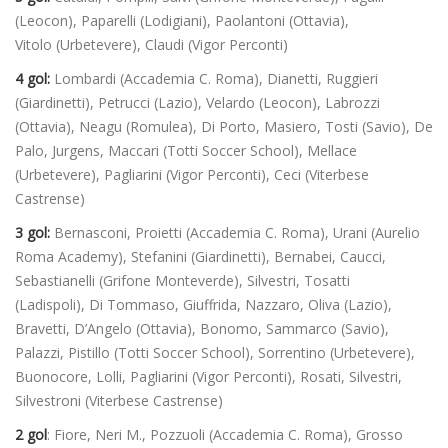
(Leocon), Paparelli (Lodigiani), Paolantoni (Ottavia),
Vitolo (Urbetevere), Claudi (Vigor Perconti)
4 gol:
Lombardi (Accademia C. Roma), Dianetti, Ruggieri
(Giardinetti), Petrucci (Lazio), Velardo (Leocon), Labrozzi
(Ottavia), Neagu (Romulea), Di Porto, Masiero, Tosti (Savio), De
Palo, Jurgens, Maccari (Totti Soccer School), Mellace
(Urbetevere), Pagliarini (Vigor Perconti), Ceci (Viterbese
Castrense)
3 gol:
Bernasconi, Proietti (Accademia C. Roma), Urani (Aurelio
Roma Academy), Stefanini (Giardinetti), Bernabei, Caucci,
Sebastianelli (Grifone Monteverde), Silvestri, Tosatti
(Ladispoli),
Di Tommaso, Giuffrida, Nazzaro, Oliva (Lazio),
Bravetti, D’Angelo (Ottavia), Bonomo, Sammarco (Savio),
Palazzi, Pistillo (Totti Soccer School), Sorrentino (Urbetevere),
Buonocore, Lolli, Pagliarini (Vigor Perconti), Rosati, Silvestri,
Silvestroni (Viterbese Castrense)
2 gol
: Fiore, Neri M., Pozzuoli (Accademia C. Roma), Grosso