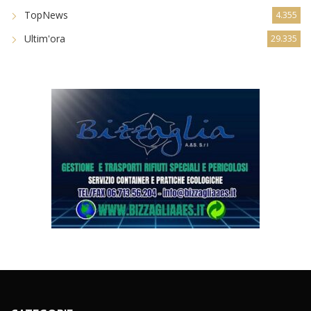
TopNews
4.355
Ultim'ora
29.335