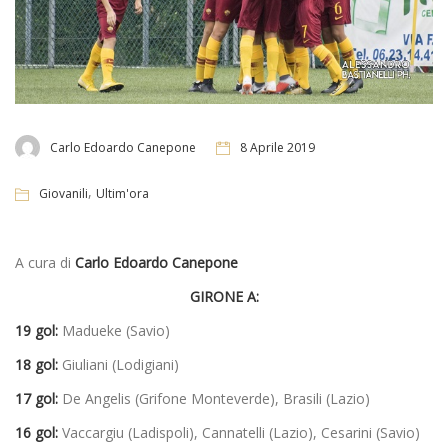
Carlo Edoardo Canepone
8 Aprile 2019
,
Giovanili
Ultim'ora
A cura di
Carlo Edoardo Canepone
GIRONE A:
19 gol:
Madueke (Savio)
18 gol:
Giuliani (Lodigiani)
17 gol:
De Angelis (Grifone Monteverde), Brasili (Lazio)
16 gol:
Vaccargiu (Ladispoli), Cannatelli (Lazio), Cesarini (Savio)