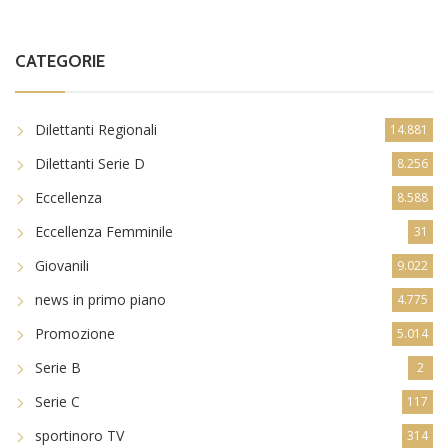
CATEGORIE
Dilettanti Regionali
14.881
Dilettanti Serie D
8.256
Eccellenza
8.588
Eccellenza Femminile
31
Giovanili
9.022
news in primo piano
4.775
Promozione
5.014
Serie B
2
Serie C
117
sportinoro TV
314