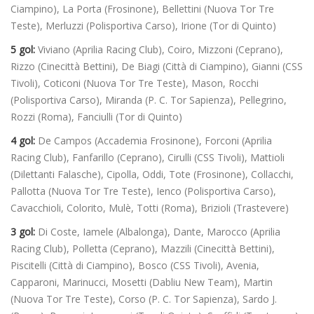
Ciampino), La Porta (Frosinone), Bellettini (Nuova Tor Tre
Teste), Merluzzi (Polisportiva Carso), Irione (Tor di Quinto)
5 gol:
Viviano (Aprilia Racing Club), Coiro, Mizzoni (Ceprano),
Rizzo (Cinecittà Bettini), De Biagi (Città di Ciampino), Gianni (CSS
Tivoli), Coticoni (Nuova Tor Tre Teste), Mason, Rocchi
(Polisportiva Carso), Miranda (P. C. Tor Sapienza), Pellegrino,
Rozzi (Roma), Fanciulli (Tor di Quinto)
4 gol:
De Campos (Accademia Frosinone), Forconi (Aprilia
Racing Club), Fanfarillo (Ceprano), Cirulli (CSS Tivoli), Mattioli
(Dilettanti Falasche), Cipolla, Oddi, Tote (Frosinone), Collacchi,
Pallotta (Nuova Tor Tre Teste), Ienco (Polisportiva Carso),
Cavacchioli, Colorito, Mulè, Totti (Roma), Brizioli (Trastevere)
3 gol:
Di Coste, Iamele (Albalonga), Dante, Marocco (Aprilia
Racing Club), Polletta (Ceprano), Mazzili (Cinecittà Bettini),
Piscitelli (Città di Ciampino), Bosco (CSS Tivoli), Avenia,
Capparoni, Marinucci, Mosetti (Dabliu New Team), Martin
(Nuova Tor Tre Teste), Corso (P. C. Tor Sapienza), Sardo J.