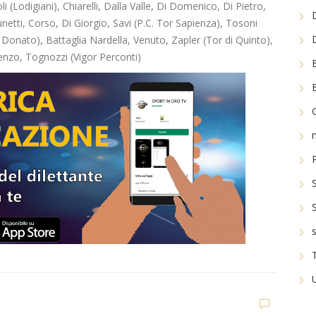
 (Lodigiani), Chiarelli, Dalla Valle, Di Domenico, Di Pietro,
runetti, Corso, Di Giorgio, Savi (P.C. Tor Sapienza), Tosoni
Donato), Battaglia Nardella, Venuto, Zapler (Tor di Quinto),
enzo, Tognozzi (Vigor Perconti)
Dilettanti Serie D
Viterbese (Certosa V.
Campagnano), merca
to senza sosta: Busat