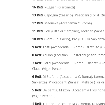
16 Reti:
Ruggieri (Giardinetti)
13 Reti:
Capogna (Cassino), Pescicani (Tor di Qu
12 Reti:
Madueke (Accademia C. Roma)
11 Reti:
Lolli (Città di Ciampino), Molinari (Sansa
10 Reti:
Giora (Pol.Carso), Pro (P.C.Tor Sapienza)
9 Reti:
Tosti (Accademia C. Roma), Dilettuso (Gia
8 Reti:
Aquino (Lodigiani), Castellani (Vigor Perco
7 Reti:
Cialini (Accademia C. Roma), Dianetti (Giard
Claudi (Vigor Perconti)
6 Reti:
Di Stefano (Accademia C. Roma), Lorenzi (C
Sapienza), Procaccianti (Sansa), Mellace (Tor d
5 Reti:
De Santis, Mizzoni (Accademia Frosinone),
(Vigor Perconti)
4 Reti:
Teratone (Accademia C. Roma), Di Marino (