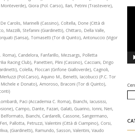
Monteverde), Giora (Pol. Carso), Ilari, Petrini (Trastevere),
Vid
Play
De Carolis, Marinelli (Cassino), Coltella, Done (Città di
, Mazzilli, Stefanini (Giardinetti), Chittaro, Della Valle,
Torquati (Sansa), Tomasetti (Tor di Quinto), Antonuccio (Vigor
 Roma), Candelora, Fanfarillo, Mezsargs, Polletta
ia Racing Club), Panettieri, Plini (Cassino), Cacciani, Drigo
ardinetti), Colella, Floccari (Grifone Gialloverde), Cagnoli,
Merluzzi (Pol.Carso), Aquino M., Benetti, Iacobucci (P.C. Tor
(SS Michele e Donato), Amoroso, Braconi (Tor di Quinto),
Cer
conti)
 Lombardi, Paci (Accademia C. Roma), Bianchi, Iacusissi,
ione), Campo, Dante, Fazari, Galati, Guarino, Ionni, Neri,
b), Belformato, Bianchi, Cardarelli, Cassone, Sangermano,
CA
Feri, Pallotta, Petruzzi, Valentini (Città di Ciampino), Corsi,
, Oliva, (Giardinetti), Ramundo, Sasson, Valentini, Vaudo