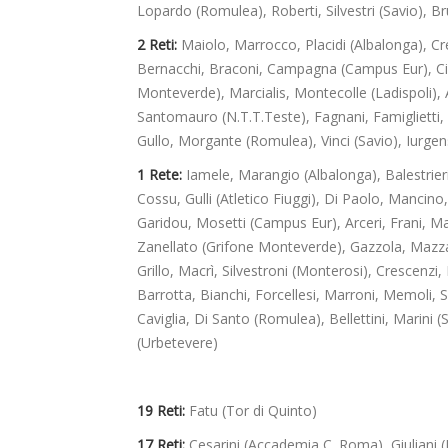
Lopardo (Romulea), Roberti, Silvestri (Savio), Bru
2 Reti:
Maiolo, Marrocco, Placidi (Albalonga), Cres
Bernacchi, Braconi, Campagna (Campus Eur), Cirull
Monteverde), Marcialis, Montecolle (Ladispoli), 
Santomauro (N.T.T.Teste), Fagnani, Famiglietti,
Gullo, Morgante (Romulea), Vinci (Savio), Iurgens,
1 Rete:
Iamele, Marangio (Albalonga), Balestrieri
Cossu, Gulli (Atletico Fiuggi), Di Paolo, Mancino
Garidou, Mosetti (Campus Eur), Arceri, Frani, Mas
Zanellato (Grifone Monteverde), Gazzola, Mazzari
Grillo, Macrì, Silvestroni (Monterosi), Crescenzi, 
Barrotta, Bianchi, Forcellesi, Marroni, Memoli, 
Caviglia, Di Santo (Romulea), Bellettini, Marini (S
(Urbetevere)
19 Reti:
Fatu (Tor di Quinto)
17 Reti:
Cesarini (Accademia C. Roma), Giuliani (