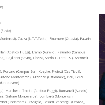
te)
)
 (Savio)
onterosi), Zazza (N.T.T.Teste), Finamore (Ottavia), Patarini
Ilari (Atletico Fiuggi), Eramo (Aurelio), Palumbo (Campus
 Pagliarini (Savio), Ghezzi, Sardo I. (Totti S.S.), Antonelli
, Porcaro (Campus Eur), Koepke, Proietti (Css Tivoli),
rifone Monteverde), Azzinnari (Ostiamare), Belli, Felici
i (Urbetevere)
a), Marchese, Territo (Atletico Fiuggi), Romanelli (Aurelio),
ni, (Grifone Monteverde), Lombardi (Monterosi),
riori (Ostiamare), D’Angelo, Tosatti, Vaccargiu (Ottavia),