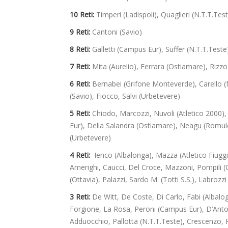
10 Reti:
Timperi (Ladispoli), Quaglieri (N.T.T.Tes
9 Reti:
Cantoni (Savio)
8 Reti:
Galletti (Campus Eur), Suffer (N.T.T.Teste
7 Reti:
Mita (Aurelio), Ferrara (Ostiamare), Rizzo
6 Reti:
Bernabei (Grifone Monteverde), Carello (M
(Savio), Fiocco, Salvi (Urbetevere)
5 Reti:
Chiodo, Marcozzi, Nuvoli (Atletico 2000), 
Eur), Della Salandra (Ostiamare), Neagu (Romulea),
(Urbetevere)
4 Reti:
Ienco (Albalonga), Mazza (Atletico Fiuggi)
Amerighi, Caucci, Del Croce, Mazzoni, Pompili (G
(Ottavia), Palazzi, Sardo M. (Totti S.S.), Labrozz
3 Reti:
De Witt, De Coste, Di Carlo, Fabi (Albalog
Forgione, La Rosa, Peroni (Campus Eur), D’Anto
Adduocchio, Pallotta (N.T.T.Teste), Crescenzo, P