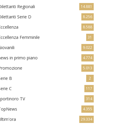
Dilettanti Regionali
14.881
Dilettanti Serie D
8.256
Eccellenza
8.588
Eccellenza Femminile
31
Giovanili
9.022
news in primo piano
4.774
Promozione
5.013
Serie B
2
Serie C
117
sportinoro TV
314
TopNews
4.355
Ultim'ora
29.334