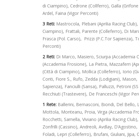
di Ciampino), Cedrone (Collferro), Galla (Grifone 
Ardel, Faina (Vigor Perconti)
3 Reti:
Mastrocola, Plebani (Aprilia Racing Club), 
Ciampino), Frattali, Parente (Colleferro), Di Marco
Frasca (Pol. Carso), Prizzi (P.C.Tor Sapienza), 
Perconti)
2 Reti:
Di Marco, Masiero, Sciurpa (Accademia C.
(Accademia Frosione), La Pietra, Mazzaferri (April
(Città di Ciampino), Mollica (Colleferro), Iorio (Gi
Conti, Fiore S., Rufo, Zedda (Lodigiani), Mason, 
Sapienza), Fanciulli (Sansa), Palluzzi, Petroni 
Recchiuti (Trastevere), De Franceschi (Vigor Per
1 Rete:
Ballerini, Bernasconi, Biondi, Del Bello,
Mottola, Monteanu, Proia, Virga (Accademia Fros
Rocchetti, Sarnella, Viviano (Aprilia Racing Clu
Zonfrilli (Cassino), Andreoli, Avdlay, D’Agostino, 
Foladi, Lepri (Colleferro), Brufani, Giuliani, Jipa