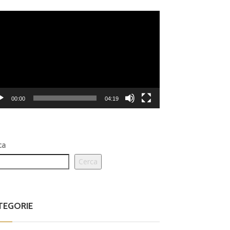
eo
er
00:00
04:19
ca
Cerca
TEGORIE