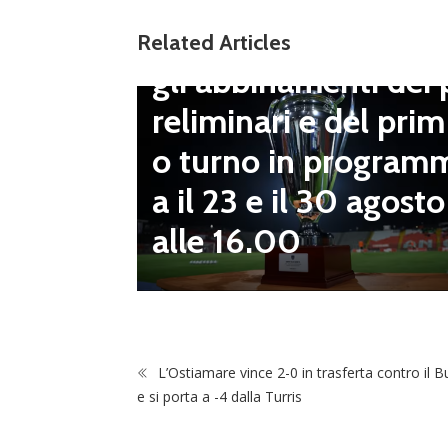
Dilettanti Serie D
Coppa Italia Serie D
Related Articles
gli abbinamenti dei 
LND Gi
reliminari e del prim
“Il fut
o turno in program
diletta
a il 23 e il 30 agosto
 da serv
alle 16.00
 vivai”
L’Ostiamare vince 2-0 in trasferta contro il 
e si porta a -4 dalla Turris