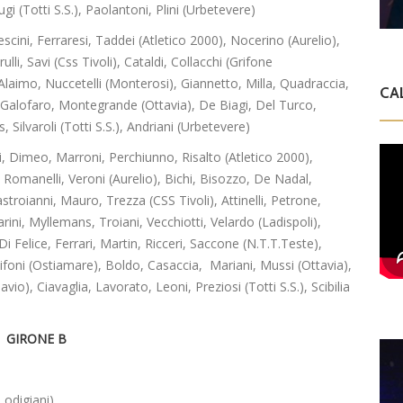
gi (Totti S.S.), Paolantoni, Plini (Urbetevere)
cini, Ferraresi, Taddei (Atletico 2000), Nocerino (Aurelio),
i, Savi (Css Tivoli), Cataldi, Collacchi (Grifone
Alaimo, Nuccetelli (Monterosi), Giannetto, Milla, Quadraccia,
CA
 Galofaro, Montegrande (Ottavia), De Biagi, Del Turco,
 Silvaroli (Totti S.S.), Andriani (Urbetevere)
, Dimeo, Marroni, Perchiunno, Risalto (Atletico 2000),
, Romanelli, Veroni (Aurelio), Bichi, Bisozzo, De Nadal,
troianni, Mauro, Trezza (CSS Tivoli), Attinelli, Petrone,
ni, Myllemans, Troiani, Vecchiotti, Velardo (Ladispoli),
Di Felice, Ferrari, Martin, Ricceri, Saccone (N.T.T.Teste),
Sifoni (Ostiamare), Boldo, Casaccia, Mariani, Mussi (Ottavia),
avio), Ciavaglia, Lavorato, Leoni, Preziosi (Totti S.S.), Scibilia
GIRONE B
Lodigiani)