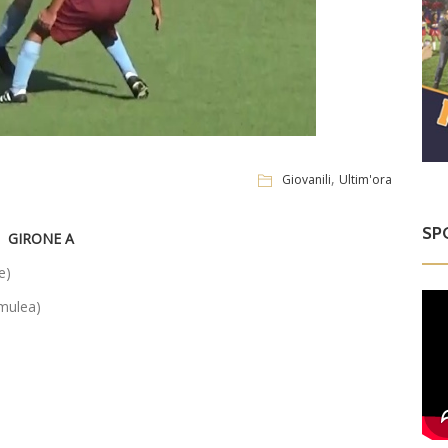
,
Giovanili
Ultim'ora
SP
GIRONE A
e)
omulea)