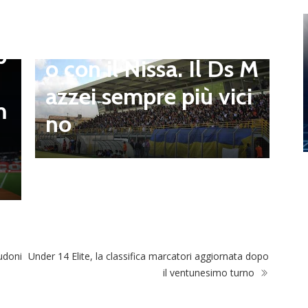
to e Sosa nel mirino,
D
,
S
Balla accende il duell
p
i
o con il Nissa. Il Ds M
t
azzei sempre più vici
m
n
no
l
Budoni
Under 14 Elite, la classifica marcatori aggiornata dopo
il ventunesimo turno