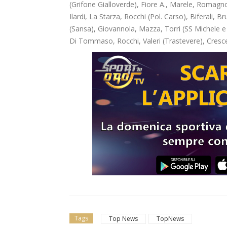
(Grifone Gialloverde), Fiore A., Marele, Romagnoli
Ilardi, La Starza, Rocchi (Pol. Carso), Biferali, B
(Sansa), Giovannola, Mazza, Torri (SS Michele e 
Di Tommaso, Rocchi, Valeri (Trastevere), Cresc
Tags
Top News
TopNews