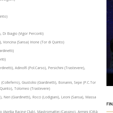
into)
), Di Biagio (Vigor Perconti)
, Voncina (Sansa) Irione (Tor di Quinto)
rdinetti)
nti)
inetti), Adinolfi (Pol.Carso), Persichini (Trastevere),
olleferro), Giustolisi (Giardinetti), Bonanni, Sepe (P.C.Tor
i Quinto), Tolomeo (Trastevere)
 Neri (Giardinetti), Rocci (Lodigiani), Leoni (Sansa), Massa
FI
Aprilia Racing Club), Mastromattei (Cassino), Armini (Città