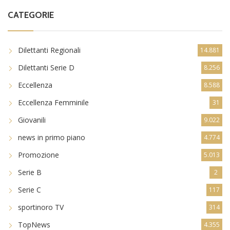
CATEGORIE
Dilettanti Regionali
14.881
Dilettanti Serie D
8.256
Eccellenza
8.588
Eccellenza Femminile
31
Giovanili
9.022
news in primo piano
4.774
Promozione
5.013
Serie B
2
Serie C
117
sportinoro TV
314
TopNews
4.355