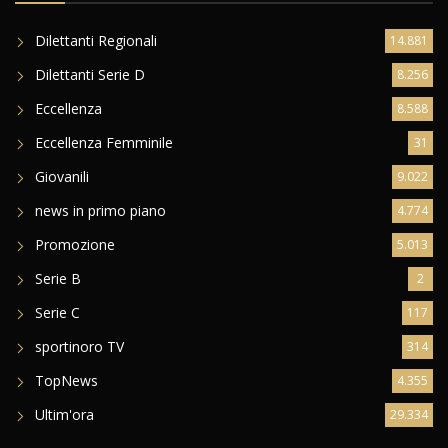
Dilettanti Regionali
14.881
Dilettanti Serie D
8.256
Eccellenza
8.588
Eccellenza Femminile
31
Giovanili
9.022
news in primo piano
4.774
Promozione
5.013
Serie B
2
Serie C
117
sportinoro TV
314
TopNews
4.355
Ultim'ora
29.334