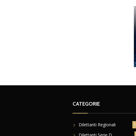
CATEGORIE
Dilettanti Regionali
1
Dilettanti Serie D