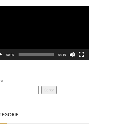
eo
er
00:00
04:19
ca
Cerca
TEGORIE