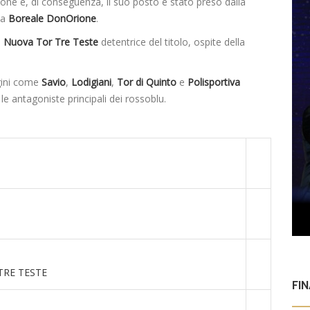
ione e, di conseguenza, il suo posto è stato preso dalla
la
Boreale DonOrione
.
a
Nuova Tor Tre Teste
detentrice del titolo, ospite della
gini come
Savio
,
Lodigiani
,
Tor di Quinto
e
Polisportiva
 le antagoniste principali dei rossoblu.
TRE TESTE
FI