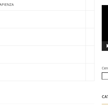
APIENZA
Vid
Play
Cer
.
CA
a