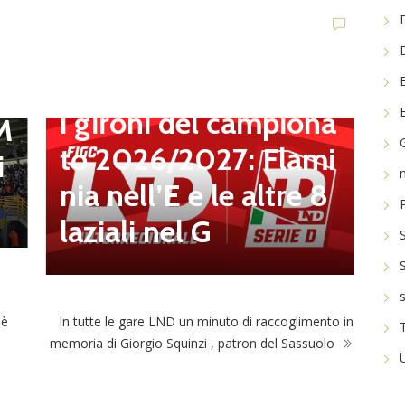
t
,
Dilettanti Serie D
Serie D, ufficializzati
l
i gironi del campiona
 M
to 2026/2027: Flami
i
n
nia nell’E e le altre 8
O
laziali nel G
e
s
 è
In tutte le gare LND un minuto di raccoglimento in
memoria di Giorgio Squinzi , patron del Sassuolo