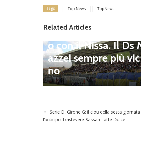
to senza sosta: Busa
Tags
Top News
TopNews
to e Sosa nel mirino
erie D,
Related Articles
Balla accende il duel
i dei p
o con il Nissa. Il Ds
l prim
azzei sempre più vic
ogramm
no
 agosto
Serie D, Girone G: il clou della sesta giornata
l’anticipo Trastevere-Sassari Latte Dolce