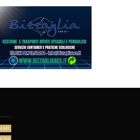
4.881
8.256