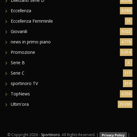
Dilettanti Serie D
8.256
Eccellenza
8.589
Eccellenza Femminile
31
Giovanili
9.022
news in primo piano
4.776
Promozione
5.014
Serie B
2
Serie C
117
sportinoro TV
314
TopNews
4.356
Ultim'ora
29.336
© Copyright
2026 -
Sportinoro
. All Rights Reserved. |
|
Privacy Policy