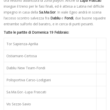
ora vedono addirittura la zona playoff. Anche la
Lupa Frascati
insegue il treno per le fasi finali, ed è attesa a Latina nel difficile
impegno in casa della
Sa.Ma.Gor
. In viale Egeo andrà in scena
l’acceso scontro salvezza fra
Dabliu
e
Fondi
, due buone squadre
entrambe sull’orlo del baratro, e in cerca di punti pesanti.
Tutte le partite di Domenica 19 Febbraio:
Tor Sapienza-Aprilia
Ostiamare-Certosa
Dabliu New Team-Fondi
Polisportiva Carso-Lodigiani
Sa.Ma.Gor.-Lupa Frascati
Vis Sezze-Savio