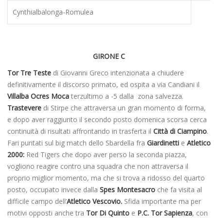
Cynthialbalonga-Romulea
GIRONE C
Tor Tre Teste
di Giovanni Greco intenzionata a chiudere
definitivamente il discorso primato, ed ospita a via Candiani il
Villalba
Ocres Moca
terzultimo a -5 dalla zona salvezza.
Trastevere
di Stirpe che attraversa un gran momento di forma,
e dopo aver raggiunto il secondo posto domenica scorsa cerca
continuità di risultati affrontando in trasferta il
Città di Ciampino
.
Fari puntati sul big match dello Sbardella fra
Giardinetti
e
Atletico
2000:
Red Tigers che dopo aver perso la seconda piazza,
vogliono reagire contro una squadra che non attraversa il
proprio miglior momento, ma che si trova a ridosso del quarto
posto, occupato invece dalla
Spes Montesacro
che fa visita al
difficile campo dell’
Atletico Vescovio.
Sfida importante ma per
motivi opposti anche tra
Tor Di Quinto
e
P.C. Tor Sapienza
, con