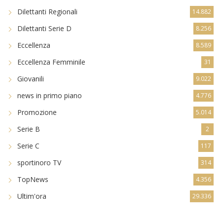
Dilettanti Regionali
14.882
Dilettanti Serie D
8.256
Eccellenza
8.589
Eccellenza Femminile
31
Giovanili
9.022
news in primo piano
4.776
Promozione
5.014
Serie B
2
Serie C
117
sportinoro TV
314
TopNews
4.356
Ultim'ora
29.336