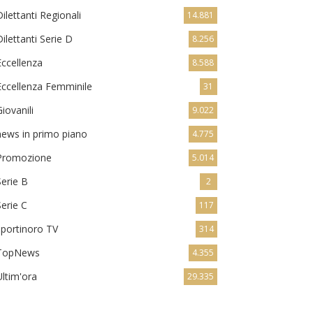
Dilettanti Regionali
14.881
Dilettanti Serie D
8.256
Eccellenza
8.588
Eccellenza Femminile
31
Giovanili
9.022
news in primo piano
4.775
Promozione
5.014
Serie B
2
Serie C
117
sportinoro TV
314
TopNews
4.355
Ultim'ora
29.335