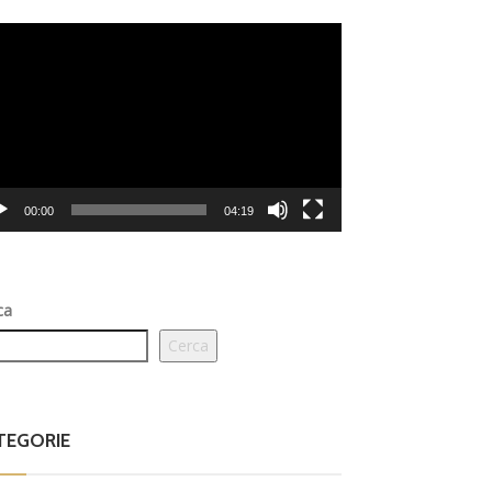
eo
er
00:00
04:19
ca
Cerca
TEGORIE