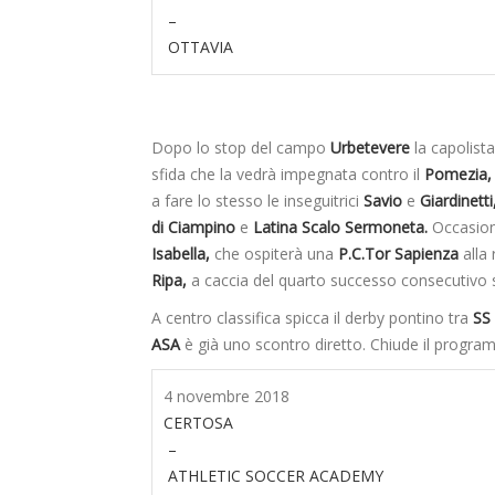
–
OTTAVIA
Dopo lo stop del campo
Urbetevere
la capolist
sfida che la vedrà impegnata contro il
Pomezia,
a fare lo stesso le inseguitrici
Savio
e
Giardinetti
di Ciampino
e
Latina Scalo Sermoneta.
Occasion
Isabella,
che ospiterà una
P.C.Tor Sapienza
alla 
Ripa,
a caccia del quarto successo consecutivo
A centro classifica spicca il derby pontino tra
SS 
ASA
è già uno scontro diretto. Chiude il program
4 novembre 2018
CERTOSA
–
ATHLETIC SOCCER ACADEMY