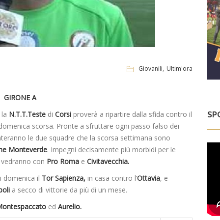
,
Giovanili
Ultim'ora
GIRONE A
SP
 la
N.T.T.Teste
di
Corsi
proverà a ripartire dalla sfida contro il
o domenica scorsa. Pronte a sfruttare ogni passo falso dei
onteranno le due squadre che la scorsa settimana sono
one Monteverde
. Impegni decisamente più morbidi per le
a vedranno con
Pro Roma
e
Civitavecchia.
di domenica il
Tor Sapienza,
in casa contro l’
Ottavia
, e
poli
a secco di vittorie da più di un mese.
ontespaccato
ed
Aurelio.