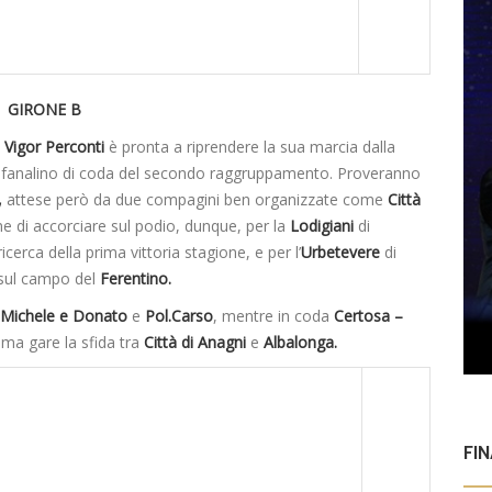
GIRONE B
a
Vigor Perconti
è pronta a riprendere la sua marcia dalla
fanalino di coda del secondo raggruppamento. Proveranno
,
attese però da due compagini ben organizzate come
Città
e di accorciare sul podio, dunque, per la
Lodigiani
di
ricerca della prima vittoria stagione, e per l’
Urbetevere
di
 sul campo del
Ferentino.
Michele e Donato
e
Pol.Carso
, mentre in coda
Certosa –
ma gare la sfida tra
Città di Anagni
e
Albalonga.
FI