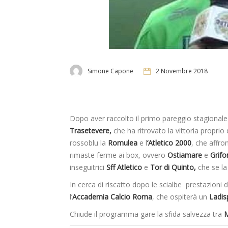
Simone Capone
2 Novembre 2018
Dopo aver raccolto il primo pareggio stagionale
Trasetevere,
che ha ritrovato la vittoria propri
rossoblu la
Romulea
e l
‘Atletico 2000
, che affr
rimaste ferme ai box, ovvero
Ostiamare
e
Grif
inseguitrici
Sff Atletico
e
Tor di Quinto,
che se l
In cerca di riscatto dopo le scialbe prestazioni 
l’
Accademia Calcio Roma
, che ospiterà un
Ladis
Chiude il programma gare la sfida salvezza tra
M