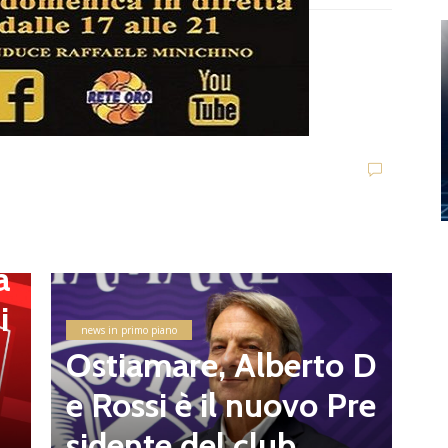
i
U
G
a
v
i
e
news in primo piano
8
Ostiamare, Alberto D
d
e Rossi è il nuovo Pre
l
sidente del club