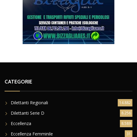
CATEGORIE
Dilettanti Regionali
14.882
Dilettanti Serie D
8.256
Eccellenza
8.589
Eccellenza Femminile
31