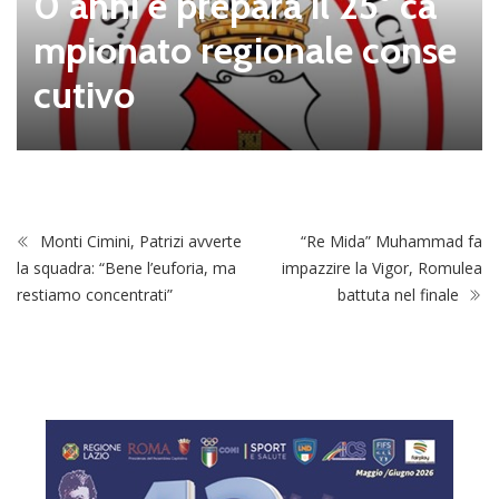
0 anni e prepara il 25° ca
mpionato regionale conse
cutivo
Monti Cimini, Patrizi avverte
“Re Mida” Muhammad fa
la squadra: “Bene l’euforia, ma
impazzire la Vigor, Romulea
restiamo concentrati”
battuta nel finale