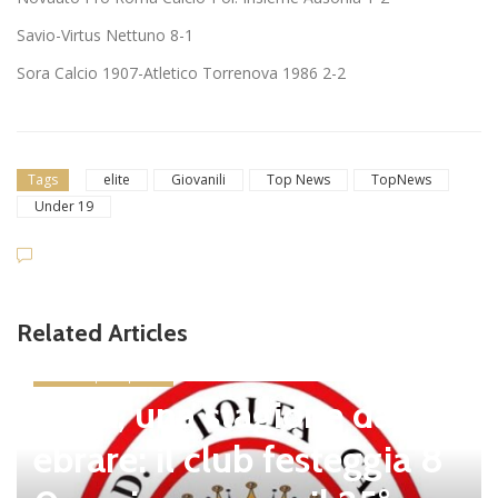
Savio-Virtus Nettuno 8-1
Sora Calcio 1907-Atletico Torrenova 1986 2-2
Tags
elite
Giovanili
Top News
TopNews
Under 19
Related Articles
news in primo piano
Tolfa, una stagione da cel
ebrare: il club festeggia 8