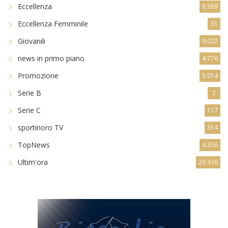
Eccellenza
8.589
Eccellenza Femminile
31
Giovanili
9.022
news in primo piano
4.776
Promozione
5.014
Serie B
2
Serie C
117
sportinoro TV
314
TopNews
4.356
Ultim'ora
29.336