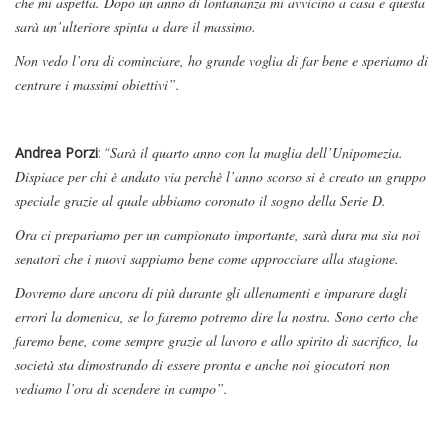
che mi aspetta. Dopo un anno di lontananza mi avvicino a casa e questa
sarà un’ulteriore spinta a dare il massimo.
Non vedo l’ora di cominciare, ho grande voglia di far bene e speriamo di
centrare i massimi obiettivi”.
Andrea Porzi
: “
Sarà il quarto anno con la maglia dell’Unipomezia.
Dispiace per chi è andato via perchè l’anno scorso si è creato un gruppo
speciale grazie al quale abbiamo coronato il sogno della Serie D.
Ora ci prepariamo per un campionato importante, sarà dura ma sia noi
senatori che i nuovi sappiamo bene come approcciare alla stagione.
Dovremo dare ancora di più durante gli allenamenti e imparare dagli
errori la domenica, se lo faremo potremo dire la nostra. Sono certo che
faremo bene, come sempre grazie al lavoro e allo spirito di sacrifico, la
società sta dimostrando di essere pronta e anche noi giocatori non
vediamo l’ora di scendere in campo”.