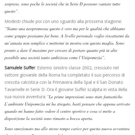
sorpreso, sono poche le società che in Serie D possono vantare tutto
questo”
.
Modesti chiude poi con uno sguardo alla prossima stagione:
“Siamo una neopromossa questo è vero ma per le qualità che abbiamo
come gruppo possiamo far bene. A livello personale voglio riscattarmi da
un’annata non semplice e mettermi in mostra con questa maglia. Sono
pronto a dare il massimo per cercare di portare quanto più in alto
possibile una società tanto ambiziosa come l’Unipomezia”.
Samulele Suffer
: E
sterno sinistro c
lasse 2002, cresciuto nel
settore giovanile della Roma ha completato il suo percorso di
crescita calcistica con la Primavera della Spal e il San Donato
Tavarnelle in Serie D. Ora il giovane Suffer scalpita in vista della
sua nuova avventura: “
Le prime impressioni sono state fantastiche.
L’ambiente Unipomezia mi ha stregato, basti pensare che appena arrivato
quando mi hanno fatto vedere il centro sportivo e cosa ci mette a
disposizione la società sono rimasto a bocca aperta.
Sono emozionato ma allo stesso tempo carico per questa nuova avventura