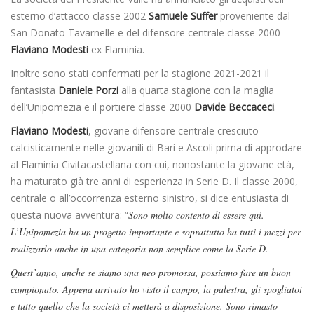
esterno d’attacco classe 2002
Samuele Suffer
proveniente dal
San Donato Tavarnelle e del difensore centrale classe 2000
Flaviano Modesti
ex Flaminia.
Inoltre sono stati confermati per la stagione 2021-2021 il
fantasista
Daniele Porzi
alla quarta stagione con la maglia
dell’Unipomezia e il portiere classe 2000
Davide Beccaceci
.
Flaviano Modesti
, giovane difensore centrale cresciuto
calcisticamente nelle giovanili di Bari e Ascoli prima di approdare
al Flaminia Civitacastellana con cui, nonostante la giovane età,
ha maturato già tre anni di esperienza in Serie D. Il classe 2000,
centrale o all’occorrenza esterno sinistro, si dice entusiasta di
questa nuova avventura: “
Sono molto contento di essere qui.
L’Unipomezia ha un progetto importante e soprattutto ha tutti i mezzi per
realizzarlo anche in una categoria non semplice come la Serie D.
Quest’anno, anche se siamo una neo promossa, possiamo fare un buon
campionato. Appena arrivato ho visto il campo, la palestra, gli spogliatoi
e tutto quello che la società ci metterà a disposizione. Sono rimasto