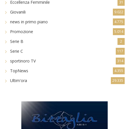
Eccellenza Femminile
31
Giovanili
9.022
news in primo piano
4.775
Promozione
5.014
Serie B
2
Serie C
117
sportinoro TV
314
TopNews
4.355
Ultim'ora
29.335