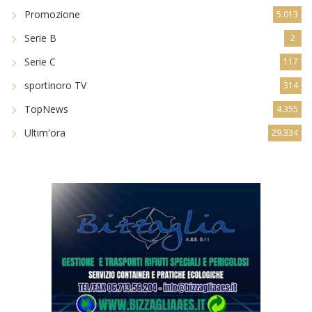
Promozione
5.013
Serie B
2
Serie C
117
sportinoro TV
314
TopNews
4.355
Ultim'ora
29.334