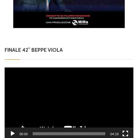
FINALE 42° BEPPE VIOLA
Video
Player
00:00
04:19