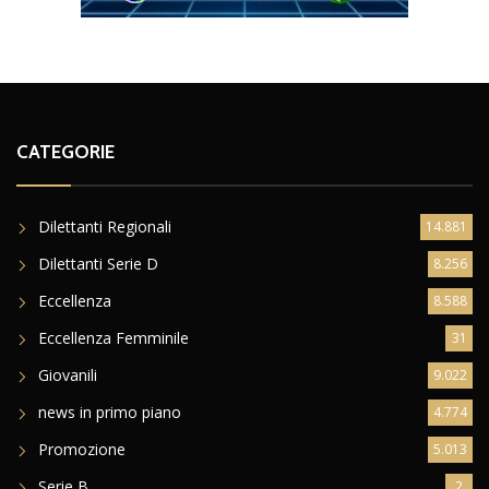
CATEGORIE
Dilettanti Regionali
14.881
Dilettanti Serie D
8.256
Eccellenza
8.588
Eccellenza Femminile
31
Giovanili
9.022
news in primo piano
4.774
Promozione
5.013
Serie B
2