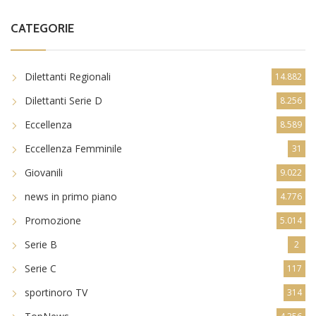
CATEGORIE
Dilettanti Regionali
14.882
Dilettanti Serie D
8.256
Eccellenza
8.589
Eccellenza Femminile
31
Giovanili
9.022
news in primo piano
4.776
Promozione
5.014
Serie B
2
Serie C
117
sportinoro TV
314