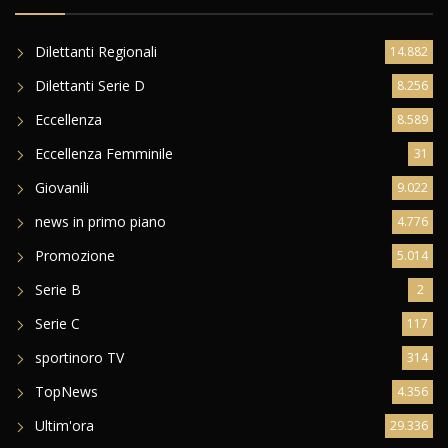
Dilettanti Regionali
14.882
Dilettanti Serie D
8.256
Eccellenza
8.589
Eccellenza Femminile
31
Giovanili
9.022
news in primo piano
4.776
Promozione
5.014
Serie B
2
Serie C
117
sportinoro TV
314
TopNews
4.356
Ultim'ora
29.336