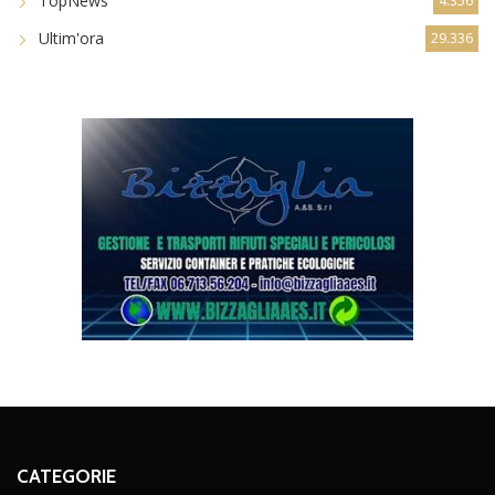
TopNews
4.356
Ultim'ora
29.336
CATEGORIE