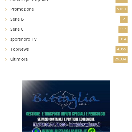
Promozione
5.013
Serie B
2
Serie C
117
sportinoro TV
314
TopNews
4.355
Ultim'ora
29.334