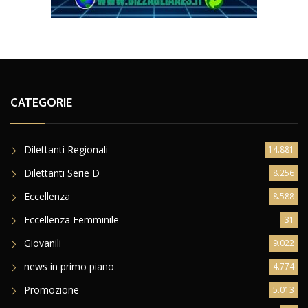
CATEGORIE
Dilettanti Regionali
14.881
Dilettanti Serie D
8.256
Eccellenza
8.588
Eccellenza Femminile
31
Giovanili
9.022
news in primo piano
4.774
Promozione
5.013