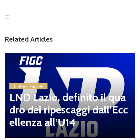
Related Articles
Dilettanti Regionali
LND Lazio, definito il qua
dro dei ripescaggi dall’Ecc
ellenza all’U14