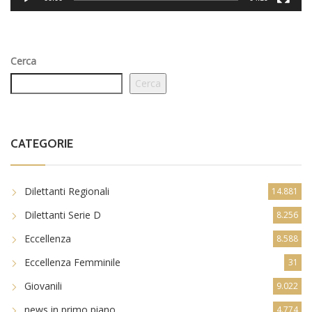
Cerca
Cerca
CATEGORIE
Dilettanti Regionali
14.881
Dilettanti Serie D
8.256
Eccellenza
8.588
Eccellenza Femminile
31
Giovanili
9.022
news in primo piano
4.774