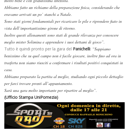
molto bene e con grandissima intensità.
Abbiamo fatto un richiamo della preparazione fisica, considerando che
eravamo arrivati un po’ stanchi a Natale.
Sono stati giorni fondamentali per ricaricare le pile e riprendere fiato in
vista dell’importantissimo girone di ritorno.
Inoltre questi allenamenti sono stati di grande rilevanza per conoscere
meglio mister Solimina e apprendere i suoi dettami di gioco”.
Tutto è quindi pronto per la gara del
Panichelli
:
“Sappiamo
benissimo che su quel campo non è facile giocare, inoltre fino ad ora in
trasferta non siamo riusciti a confermare i risultati positivi conquistati in
casa.
Abbiamo preparato la partita al meglio, studiando ogni piccolo dettaglio
per farci trovare pronti all’appuntamento.
Sarà una gara molto importante per ripartire al meglio”.
(Ufficio Stampa UniPomezia)