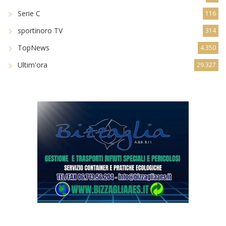
Serie C
116
sportinoro TV
314
TopNews
4.350
Ultim'ora
29.327