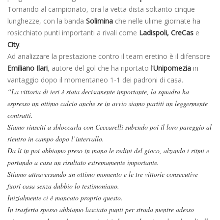
Tornando al campionato, ora la vetta dista soltanto cinque
lunghezze, con la banda
Solimina
che nelle ulime giornate ha
rosicchiato punti importanti a rivali come
Ladispoli, CreCas
e
City
.
Ad analizzare la prestazione contro il team eretino è il difensore
Emiliano Ilari
, autore del gol che ha riportato l’
Unipomezia
in
vantaggio dopo il momentaneo 1-1 dei padroni di casa.
“La vittoria di ieri è stata decisamente importante, la squadra ha
espresso un ottimo calcio anche se in avvio siamo partiti un leggermente
contratti.
Siamo riusciti a sbloccarla con Ceccarelli subendo poi il loro pareggio al
rientro in campo dopo l’intervallo.
Da lì in poi abbiamo preso in mano le redini del gioco, alzando i ritmi e
portando a casa un risultato estremamente importante.
Stiamo attraversando un ottimo momento e le tre vittorie consecutive
fuori casa senza dubbio lo testimoniano.
Inizialmente ci è mancato proprio questo.
In trasferta spesso abbiamo lasciato punti per strada mentre adesso