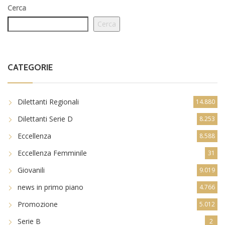
Cerca
Cerca
CATEGORIE
Dilettanti Regionali
14.880
Dilettanti Serie D
8.253
Eccellenza
8.588
Eccellenza Femminile
31
Giovanili
9.019
news in primo piano
4.766
Promozione
5.012
Serie B
2