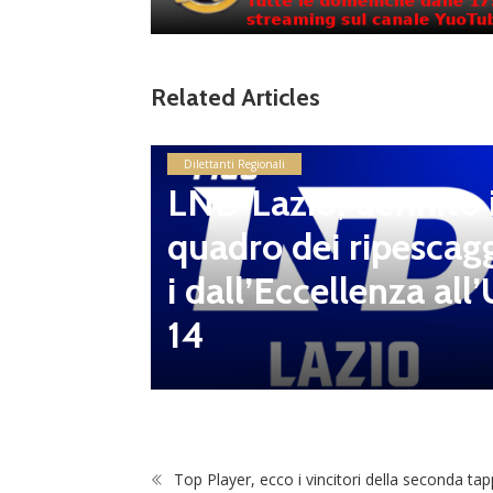
Related Articles
LND Gi
Dilettanti Regionali
“Il fut
LND Lazio, definito i
diletta
quadro dei ripescag
 da serv
i dall’Eccellenza all’
 vivai”
14
Top Player, ecco i vincitori della seconda tap