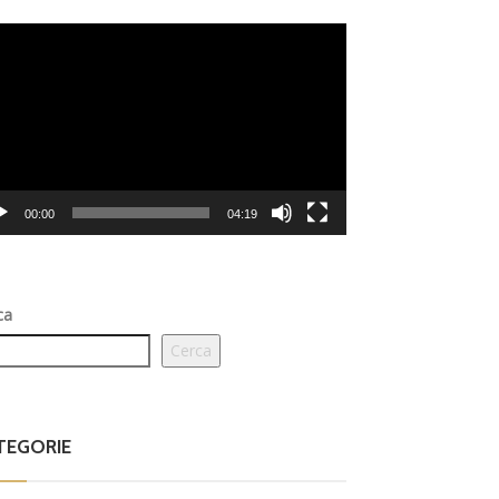
eo
er
00:00
04:19
ca
Cerca
TEGORIE