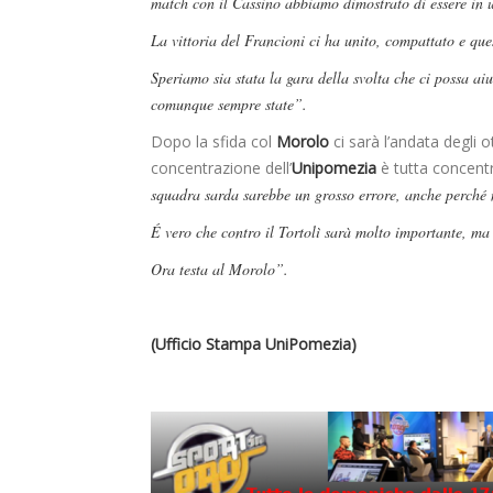
match con il Cassino abbiamo dimostrato di essere in
La vittoria del Francioni ci ha unito, compattato e que
Speriamo sia stata la gara della svolta che ci possa aiut
comunque sempre state”.
Dopo la sfida col
Morolo
ci sarà l’andata degli ot
concentrazione dell’
Unipomezia
è tutta concent
squadra sarda sarebbe un grosso errore, anche perché no
É vero che contro il Tortolì sarà molto importante, ma
Ora testa al Morolo”.
(Ufficio Stampa UniPomezia)