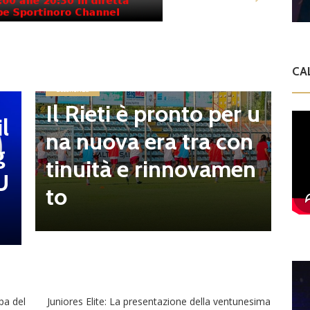
E
CA
S
Eccellenza
i
Il Rieti è pronto per u
l
p
na nuova era tra con
g
t
tinuità e rinnovamen
U
D
to
pa del
Juniores Elite: La presentazione della ventunesima