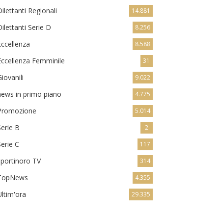
Dilettanti Regionali
14.881
Dilettanti Serie D
8.256
Eccellenza
8.588
Eccellenza Femminile
31
Giovanili
9.022
news in primo piano
4.775
Promozione
5.014
Serie B
2
Serie C
117
sportinoro TV
314
TopNews
4.355
Ultim'ora
29.335