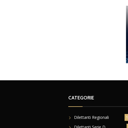
CATEGORIE
Dilettanti Regionali
1
Dilettanti Serie D