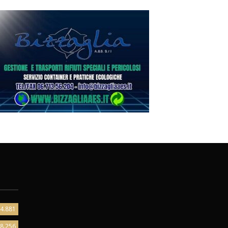
4.881
8.256