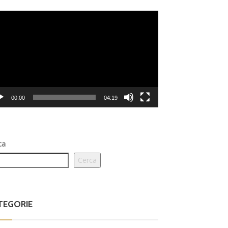
eo
er
00:00
04:19
ca
Cerca
TEGORIE