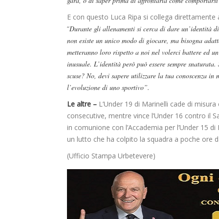
gara, o di saper prima di affrontarla come comportarsi
E con questo Luca Ripa si collega direttamente 
“
Durante gli allenamenti si cerca di dare un’identità d
non esiste un unico modo di giocare, ma bisogna adatta
metteranno loro rispetto a noi nel volerci battere ed u
inusuale. L’identità però può essere sempre snaturata. 
scuse? No, devi sapere utilizzare la tua conoscenza in 
l’evoluzione di uno sportivo”.
Le altre –
L’Under 19 di Marinelli cade di misura
consecutive, mentre vince l’Under 16 contro il S
in comunione con l’Accademia per l’Under 15 di
un lutto che ha colpito la squadra a poche ore dal
(Ufficio Stampa Urbetevere)