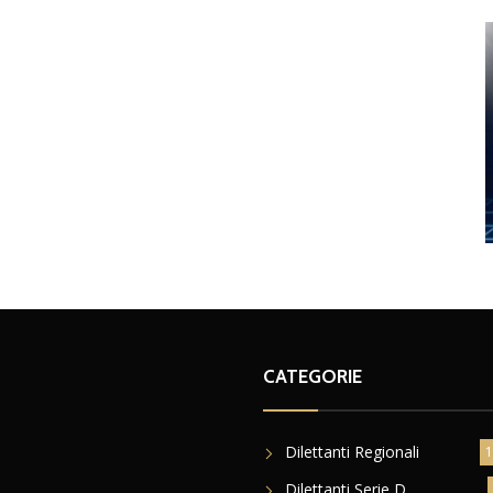
CATEGORIE
Dilettanti Regionali
1
Dilettanti Serie D