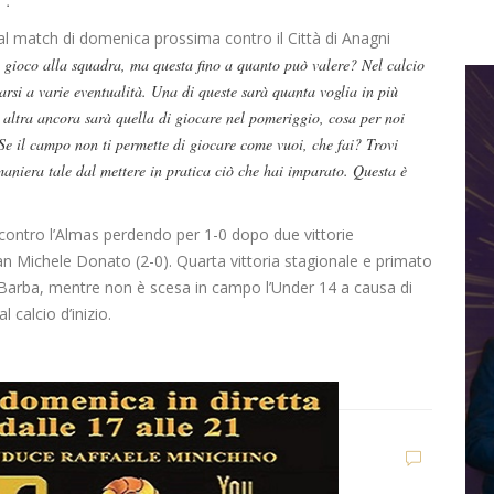
”.
al match di domenica prossima contro il Città di Anagni
i gioco alla squadra, ma questa fino a quanto può valere? Nel calcio
rsi a varie eventualità. Una di queste sarà quanta voglia in più
n altra ancora sarà quella di giocare nel pomeriggio, cosa per noi
Se il campo non ti permette di giocare come vuoi, che fai? Trovi
maniera tale dal mettere in pratica ciò che hai imparato. Questa è
 contro l’Almas perdendo per 1-0 dopo due vittorie
an Michele Donato (2-0). Quarta vittoria stagionale e primato
 Barba, mentre non è scesa in campo l’Under 14 a causa di
 calcio d’inizio.
G