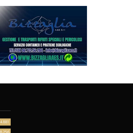
4.881
8.256