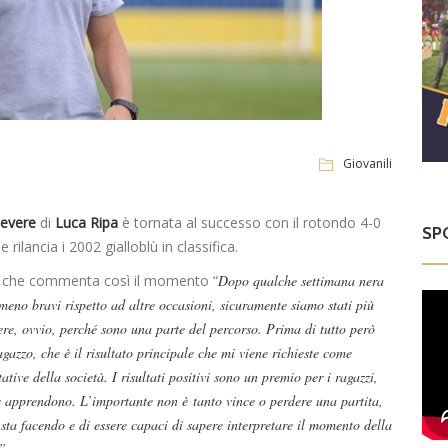
Giovanili
evere
di
Luca Ripa
è tornata al successo con il rotondo 4-0
SP
rilancia i 2002 gialloblù in classifica.
o, che commenta così il momento “
Dopo qualche settimana nera
 meno bravi rispetto ad altre occasioni, sicuramente siamo stati più
acere, ovvio, perché sono una parte del percorso. Prima di tutto però
agazzo, che è il risultato principale che mi viene richieste come
tive della società. I risultati positivi sono un premio per i ragazzi,
he apprendono. L’importante non è
tanto vince o perdere una partita,
 sta facendo e di essere capaci di sapere interpretare il momento della