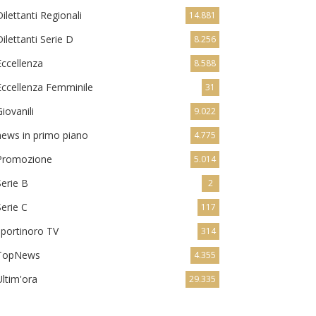
Dilettanti Regionali
14.881
Dilettanti Serie D
8.256
Eccellenza
8.588
Eccellenza Femminile
31
Giovanili
9.022
news in primo piano
4.775
Promozione
5.014
Serie B
2
Serie C
117
sportinoro TV
314
TopNews
4.355
Ultim'ora
29.335