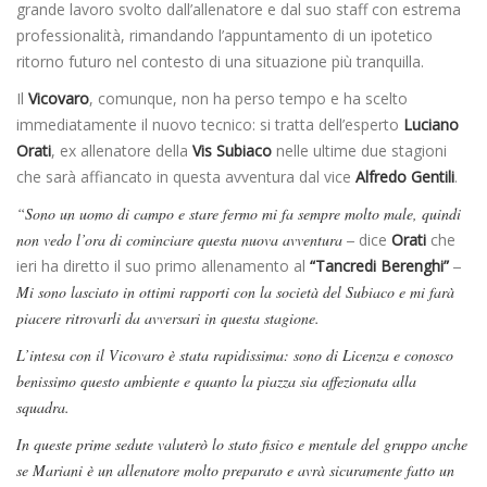
grande lavoro svolto dall’allenatore e dal suo staff con estrema
professionalità, rimandando l’appuntamento di un ipotetico
ritorno futuro nel contesto di una situazione più tranquilla.
Il
Vicovaro
, comunque, non ha perso tempo e ha scelto
immediatamente il nuovo tecnico: si tratta dell’esperto
Luciano
Orati
, ex allenatore della
Vis Subiaco
nelle ultime due stagioni
che sarà affiancato in questa avventura dal vice
Alfredo Gentili
.
“Sono un uomo di campo e stare fermo mi fa sempre molto male, quindi
non vedo l’ora di cominciare questa nuova avventura –
dice
Orati
che
ieri ha diretto il suo primo allenamento al
“Tancredi Berenghi”
–
Mi sono lasciato in ottimi rapporti con la società del Subiaco e mi farà
piacere ritrovarli da avversari in questa stagione.
L’intesa con il Vicovaro è stata rapidissima: sono di Licenza e conosco
benissimo questo ambiente e quanto la piazza sia affezionata alla
squadra.
In queste prime sedute valuterò lo stato fisico e mentale del gruppo anche
se Mariani è un allenatore molto preparato e avrà sicuramente fatto un