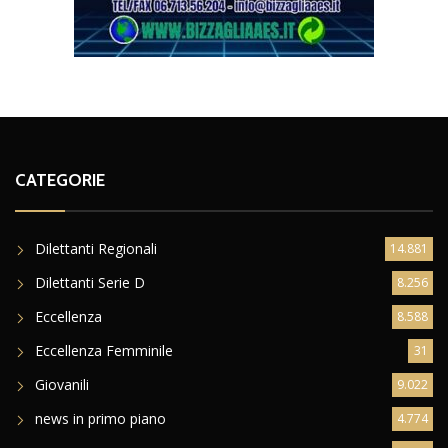
CATEGORIE
Dilettanti Regionali
14.881
Dilettanti Serie D
8.256
Eccellenza
8.588
Eccellenza Femminile
31
Giovanili
9.022
news in primo piano
4.774