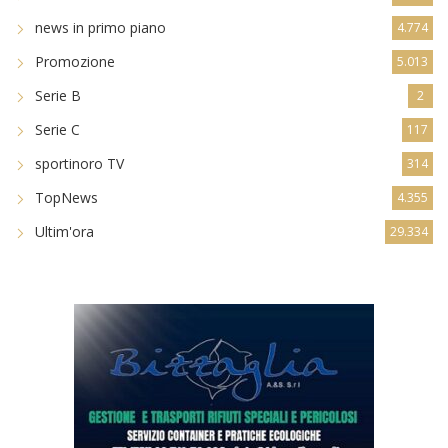
news in primo piano
4.774
Promozione
5.013
Serie B
2
Serie C
117
sportinoro TV
314
TopNews
4.355
Ultim'ora
29.334