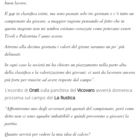
buon lavoro.
Il gap in classifica esiste, ma sono passate solo tre giornate e c’è tutto un
campionato da giocare, a maggior ragione pensando al fatto che in
questa stagione non mi sembra esistano corazzate come potevano essere
Tivoli e Palestrina l’anno scorso.
Attorno alla decima giornata i valori del girone saranno un po’ più
delineati.
In ogni caso la società mi ha chiesto un piazzamento nella parte alta
della classifica e la valorizzazione dei giovani: ci sarà da lavorare ancora
più forte per riuscire ad avere risposte dal campo”.
L’esordio di
Orati
sulla panchina del
Vicovaro
avverrà domenica
prossima sul campo del
La
Rustica
.
“Affronteremo uno degli avversari più quotati del campionato, però come
detto non ci sono squadre imbattibili e quindi proveremo a giocarci la
partita.
Quanto servirà per vedere la mia idea di calcio?